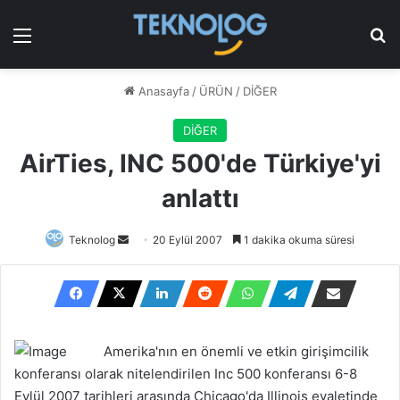
Menü
Ar
Anasayfa
/
ÜRÜN
/
DİĞER
DİĞER
AirTies, INC 500'de Türkiye'yi
anlattı
Bir
Teknolog
20 Eylül 2007
1 dakika okuma süresi
e-
posta
göndermek
Amerika'nın en önemli ve etkin girişimcilik
konferansı olarak nitelendirilen Inc 500 konferansı 6-8
Eylül 2007 tarihleri arasında Chicago'da Illinois eyaletinde