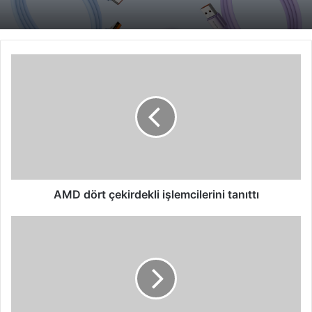
AMD
dört
çekirdekli
işlemcilerini
tanıttı
AMD dört çekirdekli işlemcilerini tanıttı
24'ün
web
sitesi
şimdi
Türkçe