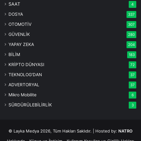
SAAT
4
DOSYA
337
OTOMOTİV
307
GÜVENLİK
280
YAPAY ZEKA
204
BİLİM
183
KRİPTO DÜNYASI
72
TEKNOLOG'DAN
37
ADVERTORYAL
37
Mikro Mobilite
6
SÜRDÜRÜLEBİLİRLİK
3
© Layka Medya 2026, Tüm Hakları Saklıdır. | Hosted by:
NATRO