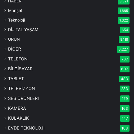
HABER
3.321
Manşet
1.665
Teknoloji
1.322
DİJİTAL YAŞAM
654
ÜRÜN
9.118
DİĞER
8.227
TELEFON
787
BİLGİSAYAR
607
TABLET
483
TELEVİZYON
233
SES ÜRÜNLERİ
179
KAMERA
163
KULAKLIK
147
EVDE TEKNOLOJİ
108