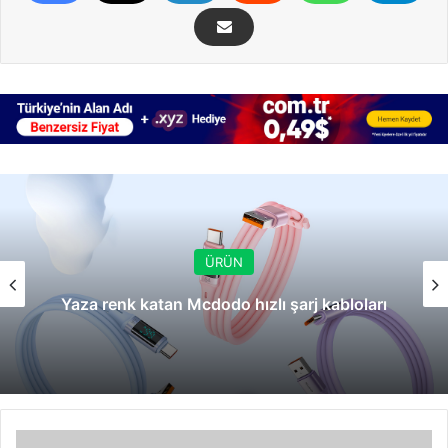
ÜRÜN
Yaza renk katan Mcdodo hızlı şarj kabloları
Epson'ın