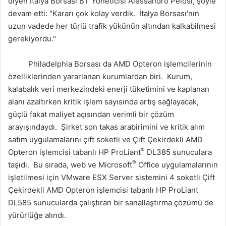
diyen İtalya Borsası BT Yöneticisi Alessandro Pelosi, şöyle
devam etti: "Kararı çok kolay verdik. İtalya Borsası'nın
uzun vadede her türlü trafik yükünün altından kalkabilmesi
gerekiyordu."
Philadelphia Borsası da AMD Opteron işlemcilerinin
özelliklerinden yararlanan kurumlardan biri. Kurum,
kalabalık veri merkezindeki enerji tüketimini ve kaplanan
alanı azaltırken kritik işlem sayısında artış sağlayacak,
güçlü fakat maliyet açısından verimli bir çözüm
arayışındaydı. Şirket son takas arabirimini ve kritik alım
satım uygulamalarını çift soketli ve Çift Çekirdekli AMD
®
Opteron işlemcisi tabanlı HP ProLiant
DL385 sunuculara
®
taşıdı. Bu sırada, web ve Microsoft
Office uygulamalarının
işletilmesi için VMware ESX Server sistemini 4 soketli Çift
Çekirdekli AMD Opteron işlemcisi tabanlı HP ProLiant
DL585 sunucularda çalıştıran bir sanallaştırma çözümü de
yürürlüğe alındı.