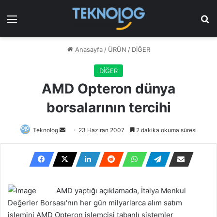
Menü
Ar
Anasayfa
/
ÜRÜN
/
DİĞER
DİĞER
AMD Opteron dünya
borsalarının tercihi
Bir
Teknolog
23 Haziran 2007
2 dakika okuma süresi
e-
posta
göndermek
AMD yaptığı açıklamada, İtalya Menkul
Değerler Borsası'nın her gün milyarlarca alım satım
işlemini AMD Opteron işlemcisi tabanlı sistemler