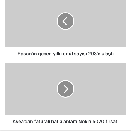
geçen
yılki
ödül
sayısı
293'e
ulaştı
Epson'ın geçen yılki ödül sayısı 293'e ulaştı
Avea'dan
faturalı
hat
alanlara
Nokia
5070
fırsatı
Avea'dan faturalı hat alanlara Nokia 5070 fırsatı