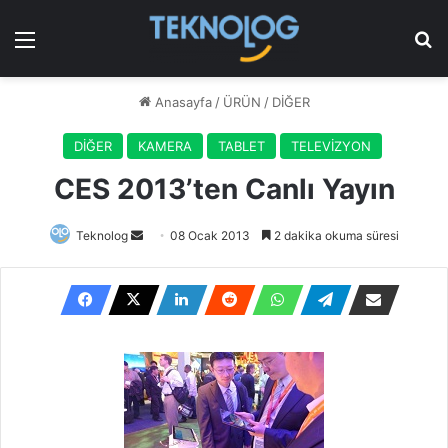
Menü
Ar
Anasayfa
/
ÜRÜN
/
DİĞER
DİĞER
KAMERA
TABLET
TELEVİZYON
CES 2013’ten Canlı Yayın
Bir
Teknolog
08 Ocak 2013
2 dakika okuma süresi
e-
posta
göndermek