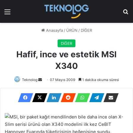
Menü
Ar
Anasayfa
/
ÜRÜN
/
DİĞER
DİĞER
Hafif, ince ve estetik MSI
X340
Bir
Teknolog
07 Mayıs 2009
1 dakika okuma süresi
e-
posta
göndermek
MSI, bir paket kağıt mendilinden bile daha ince olan X-
Slim serisi ürünü olan X340 modelini ilk kez CeBIT
Hannover Fuarında tüketicisinin beğenisine sundu.