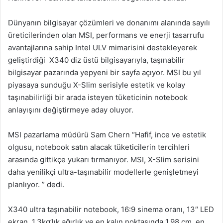
Dünyanın bilgisayar çözümleri ve donanımı alanında sayılı
üreticilerinden olan MSI, performans ve enerji tasarrufu
avantajlarına sahip Intel ULV mimarisini destekleyerek
geliştirdiği X340 diz üstü bilgisayarıyla, taşınabilir
bilgisayar pazarında yepyeni bir sayfa açıyor. MSI bu yıl
piyasaya sunduğu X-Slim serisiyle estetik ve kolay
taşınabilirliği bir arada isteyen tüketicinin notebook
anlayışını değiştirmeye aday oluyor.
MSI pazarlama müdürü Sam Chern “Hafif, ince ve estetik
olgusu, notebook satın alacak tüketicilerin tercihleri
arasında gittikçe yukarı tırmanıyor. MSI, X-Slim serisini
daha yenilikçi ultra-taşınabilir modellerle genişletmeyi
planlıyor. ” dedi.
X340 ultra taşınabilir notebook, 16:9 sinema oranı, 13″ LED
ekran, 1.3kg’lık ağırlık ve en kalın noktasında 1.98 cm, en