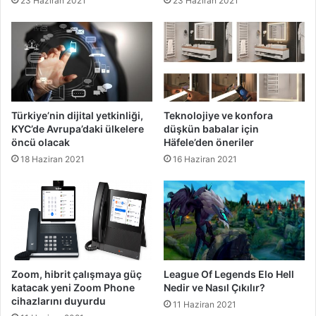
23 Haziran 2021
23 Haziran 2021
Türkiye’nin dijital yetkinliği,
Teknolojiye ve konfora
KYC’de Avrupa’daki ülkelere
düşkün babalar için
öncü olacak
Häfele’den öneriler
18 Haziran 2021
16 Haziran 2021
Zoom, hibrit çalışmaya güç
League Of Legends Elo Hell
katacak yeni Zoom Phone
Nedir ve Nasıl Çıkılır?
cihazlarını duyurdu
11 Haziran 2021