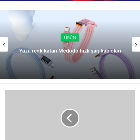
ÜRÜN
Yaza renk katan Mcdodo hızlı şarj kabloları
PDA'de
son
teknoloji:
GSmart
i350