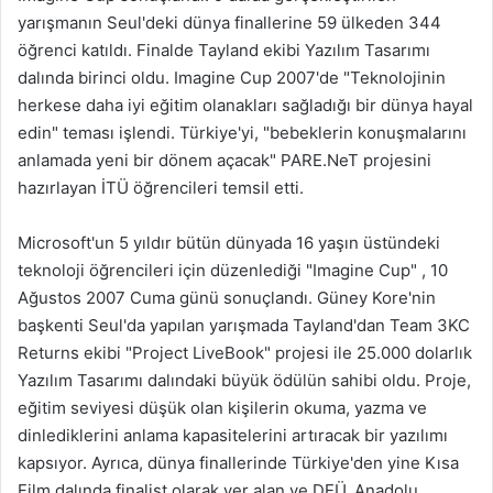
yarışmanın Seul'deki dünya finallerine 59 ülkeden 344
öğrenci katıldı. Finalde Tayland ekibi Yazılım Tasarımı
dalında birinci oldu. Imagine Cup 2007'de "Teknolojinin
herkese daha iyi eğitim olanakları sağladığı bir dünya hayal
edin" teması işlendi. Türkiye'yi, "bebeklerin konuşmalarını
anlamada yeni bir dönem açacak" PARE.NeT projesini
hazırlayan İTÜ öğrencileri temsil etti.
Microsoft'un 5 yıldır bütün dünyada 16 yaşın üstündeki
teknoloji öğrencileri için düzenlediği "Imagine Cup" , 10
Ağustos 2007 Cuma günü sonuçlandı. Güney Kore'nin
başkenti Seul'da yapılan yarışmada Tayland'dan Team 3KC
Returns ekibi "Project LiveBook" projesi ile 25.000 dolarlık
Yazılım Tasarımı dalındaki büyük ödülün sahibi oldu. Proje,
eğitim seviyesi düşük olan kişilerin okuma, yazma ve
dinlediklerini anlama kapasitelerini artıracak bir yazılımı
kapsıyor. Ayrıca, dünya finallerinde Türkiye'den yine Kısa
Film dalında finalist olarak yer alan ve DEÜ, Anadolu