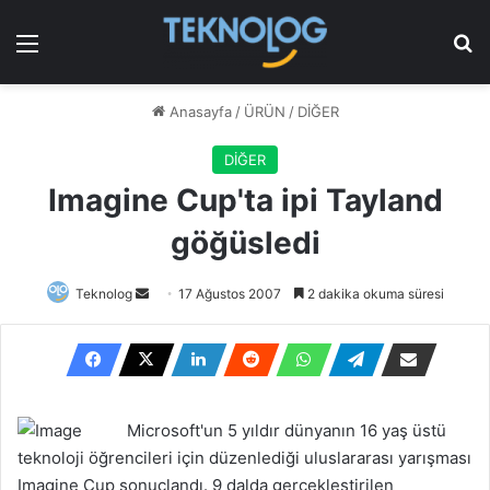
Menü
Ar
Anasayfa
/
ÜRÜN
/
DİĞER
DİĞER
Imagine Cup'ta ipi Tayland
göğüsledi
Bir
Teknolog
17 Ağustos 2007
2 dakika okuma süresi
e-
posta
göndermek
Microsoft'un 5 yıldır dünyanın 16 yaş üstü
teknoloji öğrencileri için düzenlediği uluslararası yarışması
Imagine Cup sonuçlandı. 9 dalda gerçekleştirilen