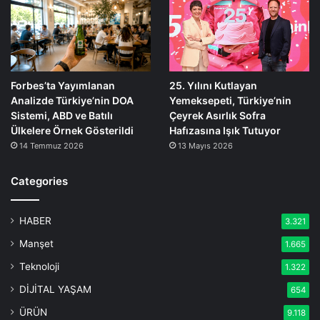
Forbes’ta Yayımlanan
25. Yılını Kutlayan
Analizde Türkiye’nin DOA
Yemeksepeti, Türkiye’nin
Sistemi, ABD ve Batılı
Çeyrek Asırlık Sofra
Ülkelere Örnek Gösterildi
Hafızasına Işık Tutuyor
14 Temmuz 2026
13 Mayıs 2026
Categories
HABER
3.321
Manşet
1.665
Teknoloji
1.322
DİJİTAL YAŞAM
654
ÜRÜN
9.118