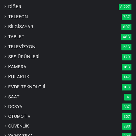
DİĞER
8.227
TELEFON
787
BİLGİSAYAR
607
TABLET
483
TELEVİZYON
233
SES ÜRÜNLERİ
179
KAMERA
163
KULAKLIK
147
EVDE TEKNOLOJİ
108
SAAT
4
DOSYA
337
OTOMOTİV
307
GÜVENLİK
280
YAPAY ZEKA