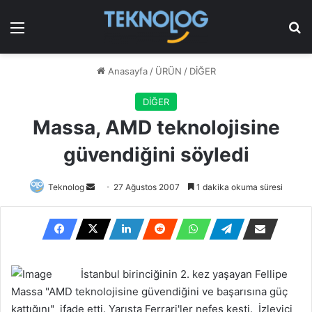
Menü
Ar
Anasayfa
/
ÜRÜN
/
DİĞER
DİĞER
Massa, AMD teknolojisine
güvendiğini söyledi
Bir
Teknolog
27 Ağustos 2007
1 dakika okuma süresi
e-
posta
göndermek
İstanbul birinciğinin 2. kez yaşayan Fellipe
Massa "AMD teknolojisine güvendiğini ve başarısına güç
kattığını" ifade etti. Yarışta Ferrari'ler nefes kesti. İzleyici