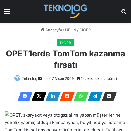
Menü
Ar
Anasayfa
/
ÜRÜN
/
DİĞER
DİĞER
OPET’lerde TomTom kazanma
fırsatı
Bir
Teknolog
07 Nisan 2009
1 dakika okuma süresi
e-
posta
göndermek
OPET, akaryakıt veya otogaz alımı yapan müşterilerine
yönelik yapmış olduğu kampanyada, bu yıl hediye listesine
TomTom kişisel navigasyon ürünlerini de ekledi. Eylül ayı