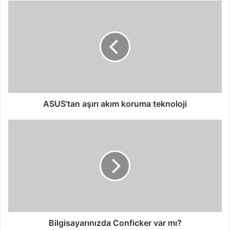
ASUS'tan
aşırı
akım
koruma
teknoloji
ASUS'tan aşırı akım koruma teknoloji
Bilgisayarınızda
Conficker
var
mı?
Bilgisayarınızda Conficker var mı?