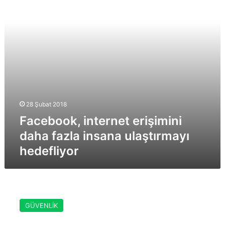
insana
ulaştırmayı
hedefliyor
28 Şubat 2018
Facebook, internet erişimini
daha fazla insana ulaştırmayı
hedefliyor
Facebook’ta
çalıntı
GÜVENLİK
kredi
kartı