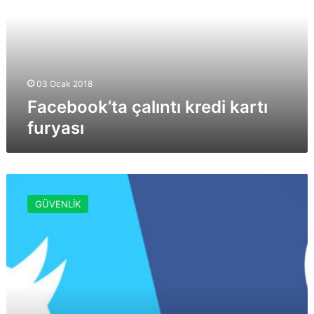
furyası
03 Ocak 2018
Facebook’ta çalıntı kredi kartı
furyası
Facebook
ve
GÜVENLİK
Twitter
hesabınızı
çalınmaya
karşı
koruyun