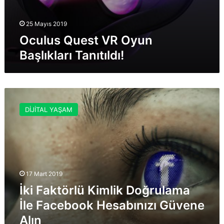
25 Mayıs 2019
Oculus Quest VR Oyun
Başlıkları Tanıtıldı!
İki
Faktörlü
DİJİTAL YAŞAM
Kimlik
Doğrulama
İle
Facebook
Hesabınızı
Güvene
17 Mart 2019
Alın
İki Faktörlü Kimlik Doğrulama
İle Facebook Hesabınızı Güvene
Alın