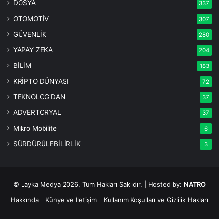
DOSYA
337
OTOMOTİV
307
GÜVENLİK
280
YAPAY ZEKA
204
BİLİM
183
KRİPTO DÜNYASI
72
TEKNOLOG'DAN
37
ADVERTORYAL
37
Mikro Mobilite
6
SÜRDÜRÜLEBİLİRLİK
3
© Layka Medya 2026, Tüm Hakları Saklıdır. | Hosted by:
NATRO
Hakkında
Künye ve İletişim
Kullanım Koşulları ve Gizlilik Hakları