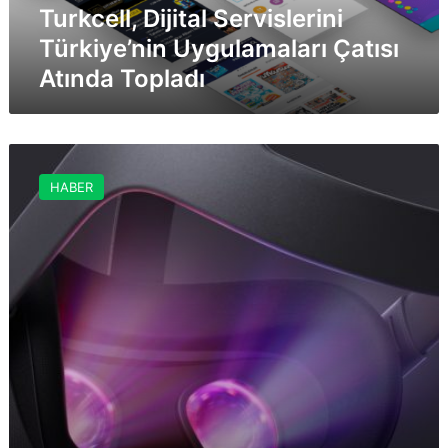
Turkcell, Dijital Servislerini
Türkiye’nin Uygulamaları Çatısı
Atında Topladı
Oculus
Quest
HABER
VR
Oyun
Başlıkları
Tanıtıldı!