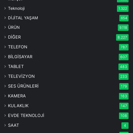
Teknoloji
1.322
DİJİTAL YAŞAM
654
ÜRÜN
9.118
DİĞER
8.227
TELEFON
787
BİLGİSAYAR
607
TABLET
483
TELEVİZYON
233
SES ÜRÜNLERİ
179
KAMERA
163
KULAKLIK
147
EVDE TEKNOLOJİ
108
SAAT
4