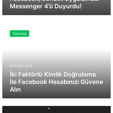
Messenger 4’ü Duyurdu!
İki
Faktörlü
Teknoloji
Kimlik
Doğrulama
İle
Facebook
Hesabınızı
Güvene
10 Ekim 2018
Alın
İki Faktörlü Kimlik Doğrulama
İle Facebook Hesabınızı Güvene
Alın
Sosyal