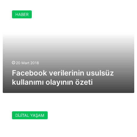
Facebook
verilerinin
HABER
usulsüz
kullanımı
olayının
özeti
20 Mart 2018
Facebook verilerinin usulsüz
kullanımı olayının özeti
Facebook,
internet
DİJİTAL YAŞAM
erişimini
daha
fazla