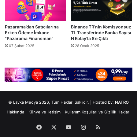
Pazarama’dan Satıcılarına
Binance TR’nin Komisyonsuz
Erken Ödeme İmkanı:
TL Transferinde Banka Sayısı
“Pazarama Finansman”
N Kolay’la 8’e Çıktı
07 Şubat 2025
28 Ocak 2025
© Layka Medya 2026, Tüm Hakları Saklıdır. | Hosted by:
NATRO
Hakkında
Künye ve İletişim
Kullanım Koşulları ve Gizlilik Hakları
Facebook
X
YouTube
Instagram
RSS