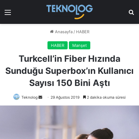
Menü
Ar
Anasayfa
/
HABER
HABER
Manşet
Turkcell’in Fiber Hızında
Sunduğu Superbox’ın Kullanıcı
Sayısı 150 Bini Aştı
Bir
Teknolog
29 Ağustos 2019
2 dakika okuma süresi
e-
posta
göndermek