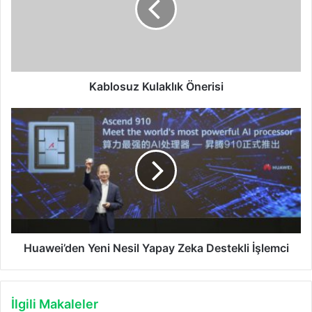
Kablosuz Kulaklık Önerisi
Huawei’den
Yeni
Nesil
Yapay
Zeka
Destekli
İşlemci
Huawei’den Yeni Nesil Yapay Zeka Destekli İşlemci
İlgili Makaleler