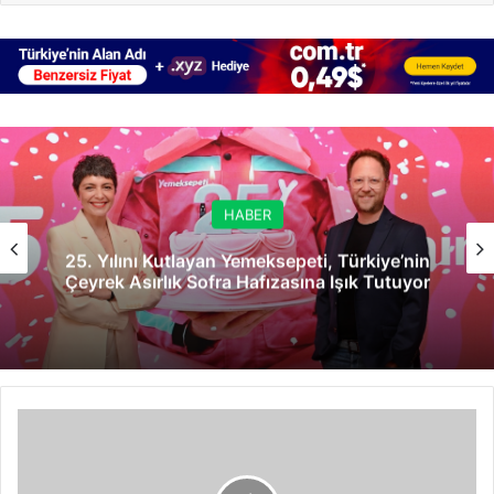
HABER
25. Yılını Kutlayan Yemeksepeti, Türkiye’nin
Çeyrek Asırlık Sofra Hafızasına Işık Tutuyor
Kablosuz
Kulaklık
Önerisi