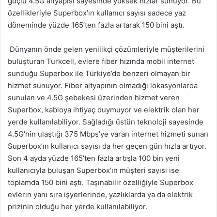
güçlü 4.5G altyapısı sayesinde yüksek hızlar sunuyor. Bu
özellikleriyle Superbox’ın kullanıcı sayısı sadece yaz
döneminde yüzde 165’ten fazla artarak 150 bini aştı.
Dünyanın önde gelen yenilikçi çözümleriyle müşterilerini
buluşturan Turkcell, evlere fiber hızında mobil internet
sunduğu Superbox ile Türkiye’de benzeri olmayan bir
hizmet sunuyor. Fiber altyapının olmadığı lokasyonlarda
sunulan ve 4.5G şebekesi üzerinden hizmet veren
Superbox, kabloya ihtiyaç duymuyor ve elektrik olan her
yerde kullanılabiliyor. Sağladığı üstün teknoloji sayesinde
4.5G’nin ulaştığı 375 Mbps’ye varan internet hizmeti sunan
Superbox’ın kullanıcı sayısı da her geçen gün hızla artıyor.
Son 4 ayda yüzde 165’ten fazla artışla 100 bin yeni
kullanıcıyla buluşan Superbox’ın müşteri sayısı ise
toplamda 150 bini aştı. Taşınabilir özelliğiyle Superbox
evlerin yanı sıra işyerlerinde, yazlıklarda ya da elektrik
prizinin olduğu her yerde kullanılabiliyor.