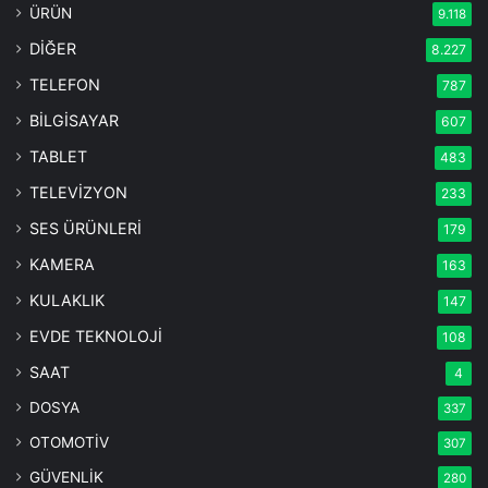
ÜRÜN
9.118
DİĞER
8.227
TELEFON
787
BİLGİSAYAR
607
TABLET
483
TELEVİZYON
233
SES ÜRÜNLERİ
179
KAMERA
163
KULAKLIK
147
EVDE TEKNOLOJİ
108
SAAT
4
DOSYA
337
OTOMOTİV
307
GÜVENLİK
280