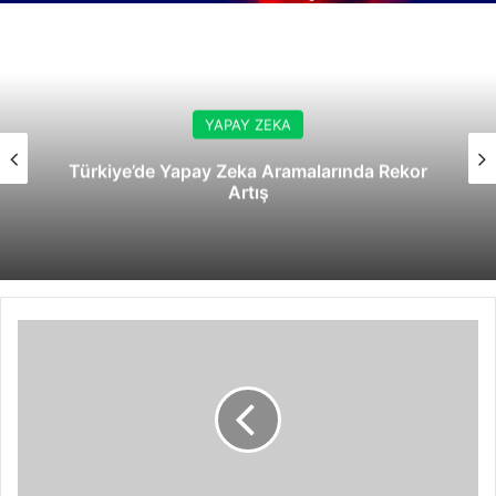
YAPAY ZEKA
Türkiye’de Yapay Zeka Aramalarında Rekor
Artış
Yemeksepeti,
Yeni
Marka
Yaklaşımını
ve
Gelecek
Planlarını
Açıkladı