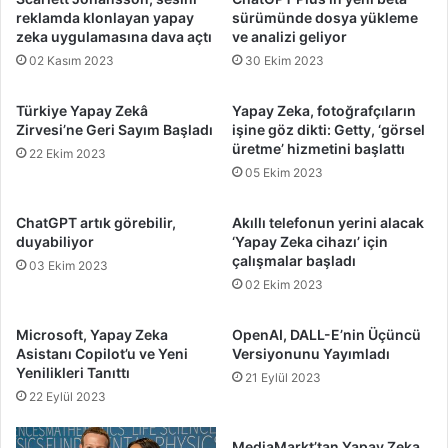
reklamda klonlayan yapay
sürümünde dosya yükleme
zeka uygulamasına dava açtı
ve analizi geliyor
02 Kasım 2023
30 Ekim 2023
Türkiye Yapay Zekâ
Yapay Zeka, fotoğrafçıların
Zirvesi’ne Geri Sayım Başladı
işine göz dikti: Getty, ‘görsel
üretme’ hizmetini başlattı
22 Ekim 2023
05 Ekim 2023
ChatGPT artık görebilir,
Akıllı telefonun yerini alacak
duyabiliyor
‘Yapay Zeka cihazı’ için
çalışmalar başladı
03 Ekim 2023
02 Ekim 2023
Microsoft, Yapay Zeka
OpenAI, DALL-E’nin Üçüncü
Asistanı Copilot’u ve Yeni
Versiyonunu Yayımladı
Yenilikleri Tanıttı
21 Eylül 2023
22 Eylül 2023
MediaMarkt’tan Yapay Zeka