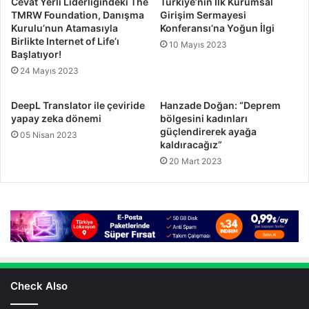
Cevat Yerli Liderliğindeki The
Türkiye’nin İlk Kurumsal
TMRW Foundation, Danışma
Girişim Sermayesi
Kurulu’nun Atamasıyla
Konferansı’na Yoğun İlgi
Birlikte Internet of Life’ı
10 Mayıs 2023
Başlatıyor!
24 Mayıs 2023
DeepL Translator ile çeviride
Hanzade Doğan: “Deprem
yapay zeka dönemi
bölgesini kadınları
güçlendirerek ayağa
05 Nisan 2023
kaldıracağız”
20 Mart 2023
Check Also