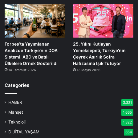
Forbes’ta Yayımlanan
25. Yılını Kutlayan
Analizde Türkiye’nin DOA
Yemeksepeti, Türkiye’nin
Sistemi, ABD ve Batılı
Çeyrek Asırlık Sofra
Ülkelere Örnek Gösterildi
Hafızasına Işık Tutuyor
14 Temmuz 2026
13 Mayıs 2026
Categories
HABER
3.321
Manşet
1.665
Teknoloji
1.322
DİJİTAL YAŞAM
654