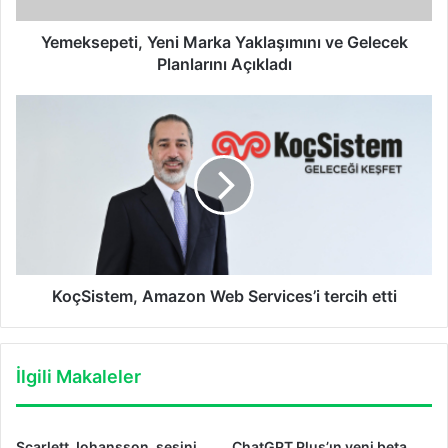
Yemeksepeti, Yeni Marka Yaklaşımını ve Gelecek
Planlarını Açıkladı
KoçSistem,
Amazon
Web
Services’i
tercih
etti
KoçSistem, Amazon Web Services’i tercih etti
İlgili Makaleler
Scarlett Johansson, sesini
ChatGPT Plus’ın yeni beta