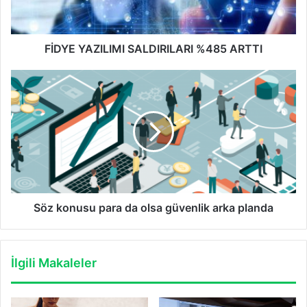
FİDYE YAZILIMI SALDIRILARI %485 ARTTI
Söz
konusu
para
da
olsa
güvenlik
arka
planda
Söz konusu para da olsa güvenlik arka planda
İlgili Makaleler