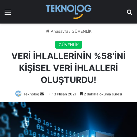
Menü
Ar
Anasayfa
/
GÜVENLİK
GÜVENLİK
VERİ İHLALLERİNİN %58’İNİ
KİŞİSEL VERİ İHLALLERİ
OLUŞTURDU!
Bir
Teknolog
13 Nisan 2021
2 dakika okuma süresi
e-
posta
göndermek