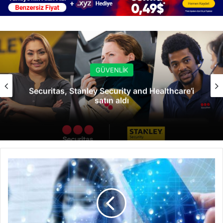
GÜVENLİK
Securitas, Stanley Security and Healthcare’i
satın aldı
FİDYE
YAZILIMI
SALDIRILARI
%485
ARTTI