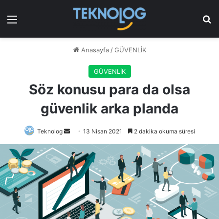
Menü
Ar
Anasayfa
/
GÜVENLİK
GÜVENLİK
Söz konusu para da olsa
güvenlik arka planda
Bir
Teknolog
13 Nisan 2021
2 dakika okuma süresi
e-
posta
göndermek