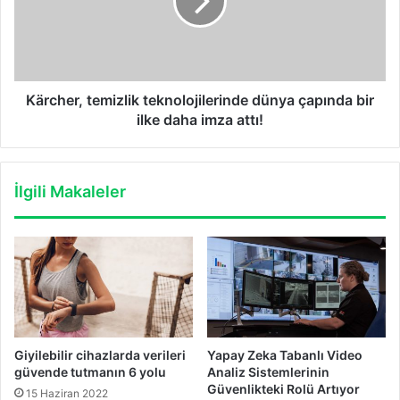
çapında
bir
ilke
daha
imza
attı!
Kärcher, temizlik teknolojilerinde dünya çapında bir
ilke daha imza attı!
İlgili Makaleler
Giyilebilir cihazlarda verileri
Yapay Zeka Tabanlı Video
güvende tutmanın 6 yolu
Analiz Sistemlerinin
Güvenlikteki Rolü Artıyor
15 Haziran 2022