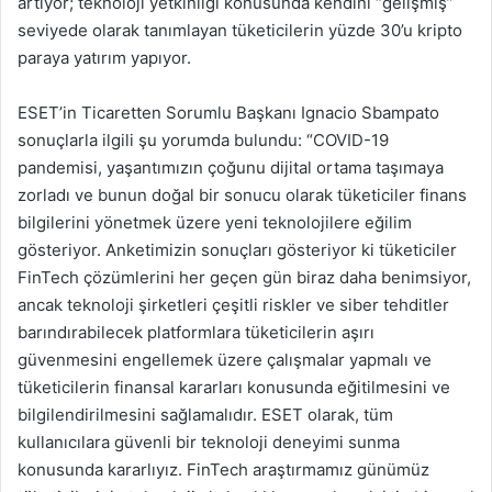
artıyor; teknoloji yetkinliği konusunda kendini “gelişmiş”
seviyede olarak tanımlayan tüketicilerin yüzde 30’u kripto
paraya yatırım yapıyor.
ESET’in Ticaretten Sorumlu Başkanı Ignacio Sbampato
sonuçlarla ilgili şu yorumda bulundu: “COVID-19
pandemisi, yaşantımızın çoğunu dijital ortama taşımaya
zorladı ve bunun doğal bir sonucu olarak tüketiciler finans
bilgilerini yönetmek üzere yeni teknolojilere eğilim
gösteriyor. Anketimizin sonuçları gösteriyor ki tüketiciler
FinTech çözümlerini her geçen gün biraz daha benimsiyor,
ancak teknoloji şirketleri çeşitli riskler ve siber tehditler
barındırabilecek platformlara tüketicilerin aşırı
güvenmesini engellemek üzere çalışmalar yapmalı ve
tüketicilerin finansal kararları konusunda eğitilmesini ve
bilgilendirilmesini sağlamalıdır. ESET olarak, tüm
kullanıcılara güvenli bir teknoloji deneyimi sunma
konusunda kararlıyız. FinTech araştırmamız günümüz