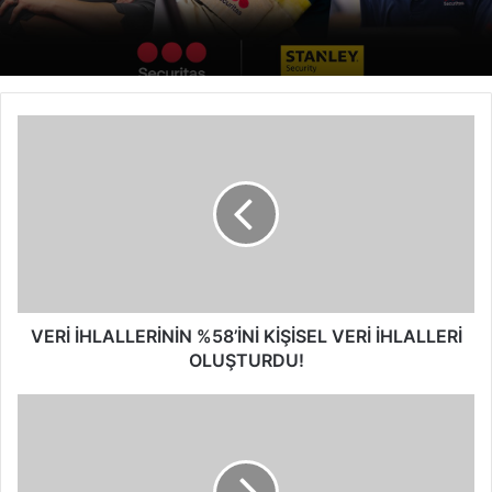
VERİ
İHLALLERİNİN
%58’İNİ
KİŞİSEL
VERİ
İHLALLERİ
OLUŞTURDU!
VERİ İHLALLERİNİN %58’İNİ KİŞİSEL VERİ İHLALLERİ
OLUŞTURDU!
Kärcher,
temizlik
teknolojilerinde
dünya