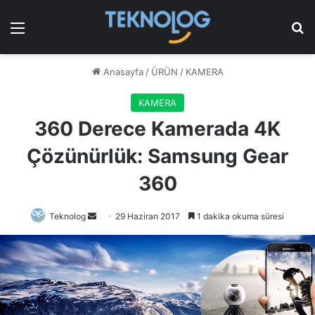
Menü
Ar
Anasayfa
/
ÜRÜN
/
KAMERA
KAMERA
360 Derece Kamerada 4K
Çözünürlük: Samsung Gear
360
Bir
Teknolog
29 Haziran 2017
1 dakika okuma süresi
e-
posta
göndermek