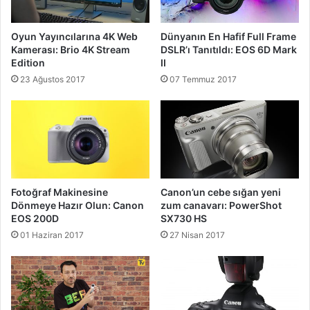
Oyun Yayıncılarına 4K Web
Dünyanın En Hafif Full Frame
Kamerası: Brio 4K Stream
DSLR’ı Tanıtıldı: EOS 6D Mark
Edition
II
23 Ağustos 2017
07 Temmuz 2017
Fotoğraf Makinesine
Canon’un cebe sığan yeni
Dönmeye Hazır Olun: Canon
zum canavarı: PowerShot
EOS 200D
SX730 HS
01 Haziran 2017
27 Nisan 2017