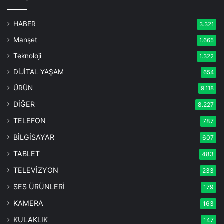
HABER
3.321
Manşet
1.665
Teknoloji
1.322
DİJİTAL YAŞAM
654
ÜRÜN
9.118
DİĞER
8.227
TELEFON
787
BİLGİSAYAR
607
TABLET
483
TELEVİZYON
233
SES ÜRÜNLERİ
179
KAMERA
163
KULAKLIK
147