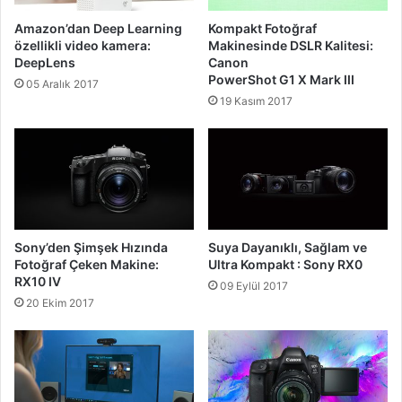
Amazon’dan Deep Learning
Kompakt Fotoğraf
özellikli video kamera:
Makinesinde DSLR Kalitesi:
DeepLens
Canon
PowerShot G1 X Mark III
05 Aralık 2017
19 Kasım 2017
Sony’den Şimşek Hızında
Suya Dayanıklı, Sağlam ve
Fotoğraf Çeken Makine:
Ultra Kompakt : Sony RX0
RX10 IV
09 Eylül 2017
20 Ekim 2017