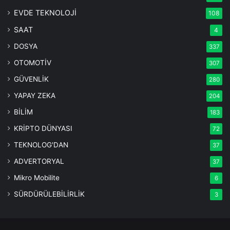
EVDE TEKNOLOJİ
108
SAAT
4
DOSYA
337
OTOMOTİV
307
GÜVENLİK
280
YAPAY ZEKA
204
BİLİM
183
KRİPTO DÜNYASI
72
TEKNOLOG'DAN
37
ADVERTORYAL
37
Mikro Mobilite
6
SÜRDÜRÜLEBİLİRLİK
3