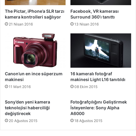
The Pictar, iPhone’a SLR tarzı
Facebook, VR kamerası
kamera kontrolleri sağlıyor
Surround 360’ı tanıttı
21 Nisan 2016
13 Nisan 2016
Canon’un en ince süperzum
16 kameralı fotoğraf
makinesi
makinesi Light L16 tanıtıldı
11 Mart 2016
08 Ekim 2015
Sony’den yeni kamera
Fotoğrafçılığını Geliştirmek
teknolojisi haberciliği
İsteyenlere: Sony Alpha
değiştirecek
A6000
20 Ağustos 2015
18 Ağustos 2015