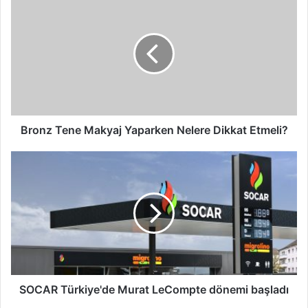
Tene
Makyaj
Yaparken
Nelere
Dikkat
Etmeli?
Bronz Tene Makyaj Yaparken Nelere Dikkat Etmeli?
SOCAR
Türkiye'de
Murat
LeCompte
dönemi
başladı
SOCAR Türkiye'de Murat LeCompte dönemi başladı