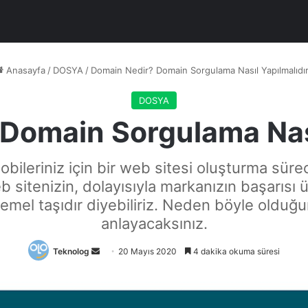
Anasayfa
/
DOSYA
/
Domain Nedir? Domain Sorgulama Nasıl Yapılmalıdı
DOSYA
Domain Sorgulama Nası
obileriniz için bir web sitesi oluşturma süre
 sitenizin, dolayısıyla markanızın başarısı 
 temel taşıdır diyebiliriz. Neden böyle oldu
anlayacaksınız.
Bir
Teknolog
20 Mayıs 2020
4 dakika okuma süresi
e-
posta
göndermek