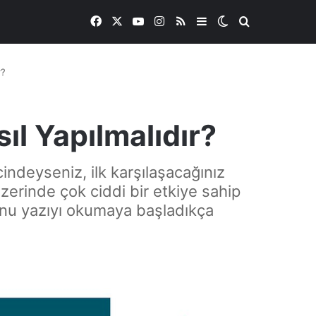
Facebook
X
YouTube
Instagram
RSS
Kenar Bölmesi
Dış görünümü de
Arama yap ..
r?
l Yapılmalıdır?
cindeyseniz, ilk karşılaşacağınız
üzerinde çok ciddi bir etkiye sahip
ğunu yazıyı okumaya başladıkça