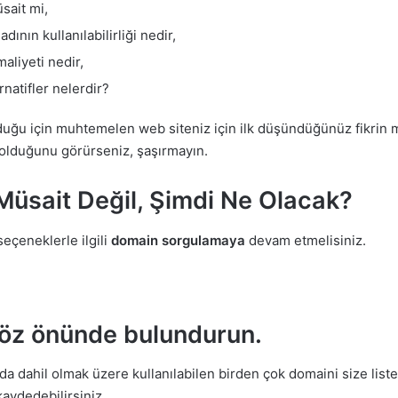
sait mi,
adının kullanılabilirliği nedir,
maliyeti nedir,
natifler nelerdir?
uğu için muhtemelen web siteniz için ilk düşündüğünüz fikrin müs
 olduğunu görürseniz, şaşırmayın.
üsait Değil, Şimdi Ne Olacak?
seçeneklerle ilgili
domain sorgulamaya
devam etmelisiniz.
i göz önünde bulundurun.
a dahil olmak üzere kullanılabilen birden çok domaini size listel
kaydedebilirsiniz.