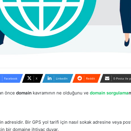
Facebook
X
LinkedIn
Reddit
E-Posta ile 
dan önce
domain
kavramının ne olduğunu ve
domain sorgulama
n
zin adresidir. Bir GPS yol tarifi için nasıl sokak adresine veya p
çin bir domaine ihtiyaç duyar.