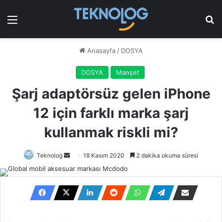
Menü
Ar
Anasayfa
/
DOSYA
DOSYA
Manşet
Şarj adaptörsüz gelen iPhone
12 için farklı marka şarj
kullanmak riskli mi?
Bir
Teknolog
18 Kasım 2020
2 dakika okuma süresi
e-
posta
göndermek