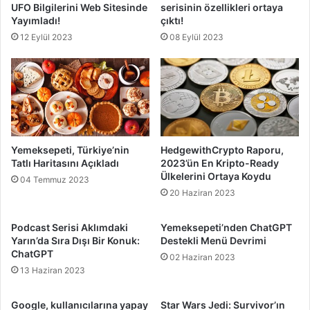
UFO Bilgilerini Web Sitesinde
serisinin özellikleri ortaya
Yayımladı!
çıktı!
12 Eylül 2023
08 Eylül 2023
Yemeksepeti, Türkiye’nin
HedgewithCrypto Raporu,
Tatlı Haritasını Açıkladı
2023’ün En Kripto-Ready
Ülkelerini Ortaya Koydu
04 Temmuz 2023
20 Haziran 2023
Podcast Serisi Aklımdaki
Yemeksepeti’nden ChatGPT
Yarın’da Sıra Dışı Bir Konuk:
Destekli Menü Devrimi
ChatGPT
02 Haziran 2023
13 Haziran 2023
Google, kullanıcılarına yapay
Star Wars Jedi: Survivor’ın