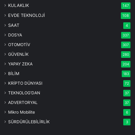
KULAKLIK
147
EVDE TEKNOLOJİ
108
SAAT
4
DOSYA
337
OTOMOTİV
307
GÜVENLİK
280
YAPAY ZEKA
204
BİLİM
183
KRİPTO DÜNYASI
72
TEKNOLOG'DAN
37
ADVERTORYAL
37
Mikro Mobilite
6
SÜRDÜRÜLEBİLİRLİK
3