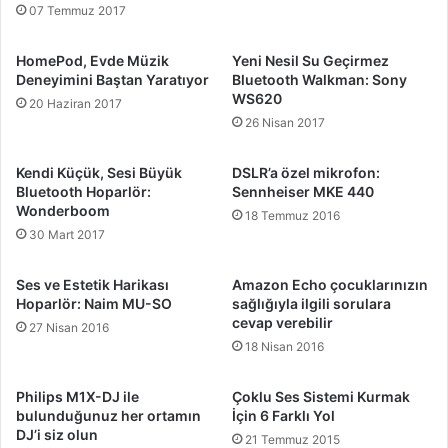
07 Temmuz 2017
HomePod, Evde Müzik
Yeni Nesil Su Geçirmez
Deneyimini Baştan Yaratıyor
Bluetooth Walkman: Sony
WS620
20 Haziran 2017
26 Nisan 2017
Kendi Küçük, Sesi Büyük
DSLR’a özel mikrofon:
Bluetooth Hoparlör:
Sennheiser MKE 440
Wonderboom
18 Temmuz 2016
30 Mart 2017
Ses ve Estetik Harikası
Amazon Echo çocuklarınızın
Hoparlör: Naim MU-SO
sağlığıyla ilgili sorulara
cevap verebilir
27 Nisan 2016
18 Nisan 2016
Philips M1X-DJ ile
Çoklu Ses Sistemi Kurmak
bulunduğunuz her ortamın
İçin 6 Farklı Yol
DJ’i siz olun
21 Temmuz 2015