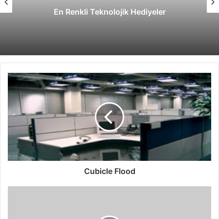
En Renkli Teknolojik Hediyeler
Cubicle
Flood
Cubicle Flood
Türkiye
ve
Hayata