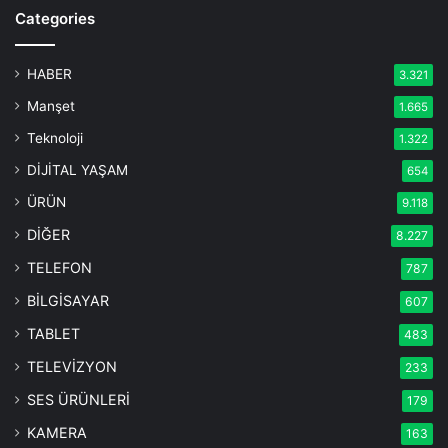
Categories
HABER
3.321
Manşet
1.665
Teknoloji
1.322
DİJİTAL YAŞAM
654
ÜRÜN
9.118
DİĞER
8.227
TELEFON
787
BİLGİSAYAR
607
TABLET
483
TELEVİZYON
233
SES ÜRÜNLERİ
179
KAMERA
163