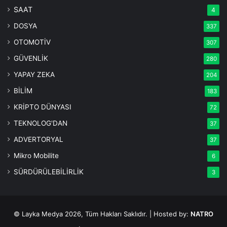
SAAT
4
DOSYA
337
OTOMOTİV
307
GÜVENLİK
280
YAPAY ZEKA
204
BİLİM
183
KRİPTO DÜNYASI
72
TEKNOLOG'DAN
37
ADVERTORYAL
37
Mikro Mobilite
6
SÜRDÜRÜLEBİLİRLİK
3
© Layka Medya 2026, Tüm Hakları Saklıdır. | Hosted by:
NATRO