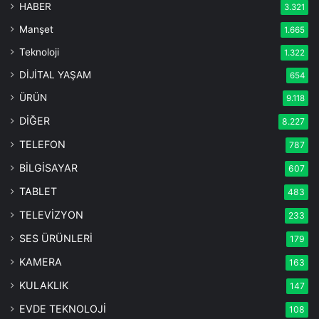
HABER
3.321
Manşet
1.665
Teknoloji
1.322
DİJİTAL YAŞAM
654
ÜRÜN
9.118
DİĞER
8.227
TELEFON
787
BİLGİSAYAR
607
TABLET
483
TELEVİZYON
233
SES ÜRÜNLERİ
179
KAMERA
163
KULAKLIK
147
EVDE TEKNOLOJİ
108