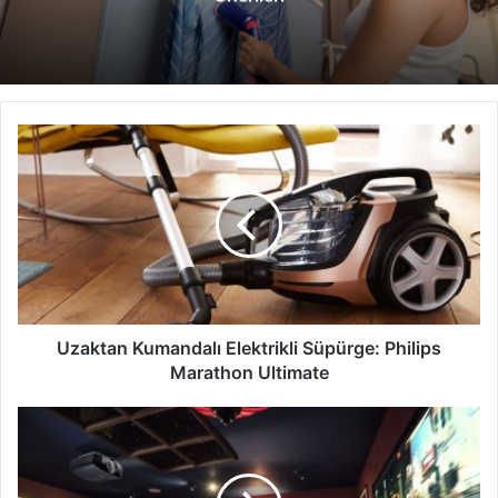
Uzaktan
Kumandalı
Elektrikli
Süpürge:
Philips
Marathon
Ultimate
Uzaktan Kumandalı Elektrikli Süpürge: Philips
Marathon Ultimate
Sony
ev
projektörüne
4K