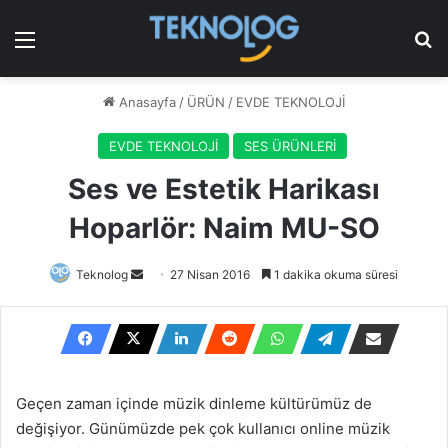
Menü
Ar
Anasayfa
/
ÜRÜN
/
EVDE TEKNOLOJİ
EVDE TEKNOLOJİ
SES ÜRÜNLERİ
Ses ve Estetik Harikası
Hoparlör: Naim MU-SO
Bir
Teknolog
27 Nisan 2016
1 dakika okuma süresi
e-
posta
göndermek
Geçen zaman içinde müzik dinleme kültürümüz de
değişiyor. Günümüzde pek çok kullanıcı online müzik