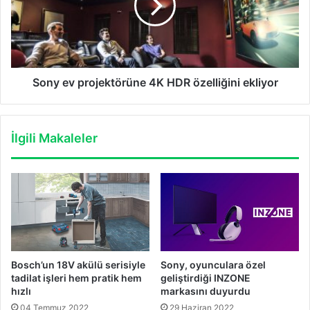
HDR
özelliğini
ekliyor
Sony ev projektörüne 4K HDR özelliğini ekliyor
İlgili Makaleler
Bosch’un 18V akülü serisiyle
Sony, oyunculara özel
tadilat işleri hem pratik hem
geliştirdiği INZONE
hızlı
markasını duyurdu
04 Temmuz 2022
29 Haziran 2022