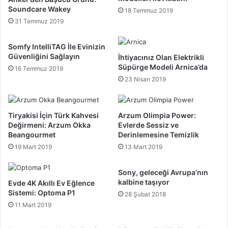
Soundcare Wakey
18 Temmuz 2019
31 Temmuz 2019
Somfy IntelliTAG İle Evinizin
Güvenliğini Sağlayın
İhtiyacınız Olan Elektrikli
Süpürge Modeli Arnica’da
16 Temmuz 2019
23 Nisan 2019
Tiryakisi İçin Türk Kahvesi
Arzum Olimpia Power:
Değirmeni: Arzum Okka
Evlerde Sessiz ve
Beangourmet
Derinlemesine Temizlik
19 Mart 2019
13 Mart 2019
Sony, geleceği Avrupa’nın
kalbine taşıyor
Evde 4K Akıllı Ev Eğlence
Sistemi: Optoma P1
28 Şubat 2018
11 Mart 2019