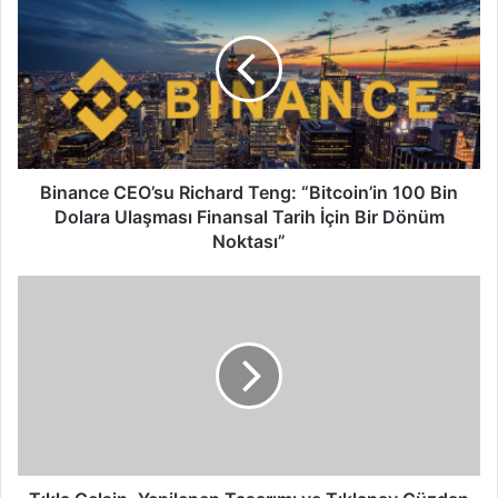
CEO’su
Richard
Teng:
“Bitcoin’in
100
Bin
Dolara
Ulaşması
Finansal
Binance CEO’su Richard Teng: “Bitcoin’in 100 Bin
Tarih
Dolara Ulaşması Finansal Tarih İçin Bir Dönüm
İçin
Noktası”
Bir
Dönüm
Tıkla
Noktası”
Gelsin,
Yenilenen
Tasarımı
ve
Tıklapay
Cüzdan
ile
Sipariş
Deneyimini