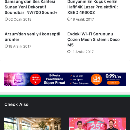
Samsung’dan Ses Kalitesi
Dünyanın En Küçük ve En
Sunan Yeni Dekoratif
Hafif 4K Lazer Projektörü:
Soundbar: NW700 Sound+
XEED 4K600Z
02 Ocak 2018
19 Aralık 2017
Arzum’dan yeni yıl konseptli
Evdeki Wi-Fi Sorununu
ürünler
Çözen Mesh Sistemi: Deco
M5
18 Aralık 2017
11 Aralık 2017
Check Also