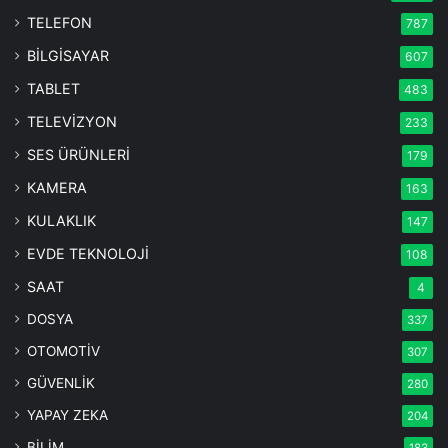
TELEFON
787
BİLGİSAYAR
607
TABLET
483
TELEVİZYON
233
SES ÜRÜNLERİ
179
KAMERA
163
KULAKLIK
147
EVDE TEKNOLOJİ
108
SAAT
4
DOSYA
337
OTOMOTİV
307
GÜVENLİK
280
YAPAY ZEKA
204
BİLİM
183