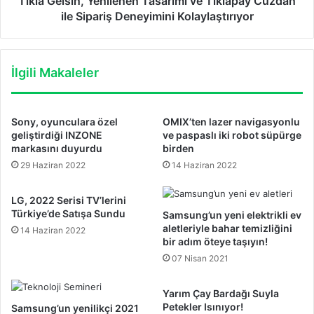
Tıkla Gelsin, Yenilenen Tasarımı ve Tıklapay Cüzdan
Kolaylaştırıyor
ile Sipariş Deneyimini Kolaylaştırıyor
İlgili Makaleler
Sony, oyunculara özel
OMIX’ten lazer navigasyonlu
geliştirdiği INZONE
ve paspaslı iki robot süpürge
markasını duyurdu
birden
29 Haziran 2022
14 Haziran 2022
LG, 2022 Serisi TV’lerini
Türkiye’de Satışa Sundu
Samsung’un yeni elektrikli ev
aletleriyle bahar temizliğini
14 Haziran 2022
bir adım öteye taşıyın!
07 Nisan 2021
Yarım Çay Bardağı Suyla
Petekler Isınıyor!
Samsung’un yenilikçi 2021