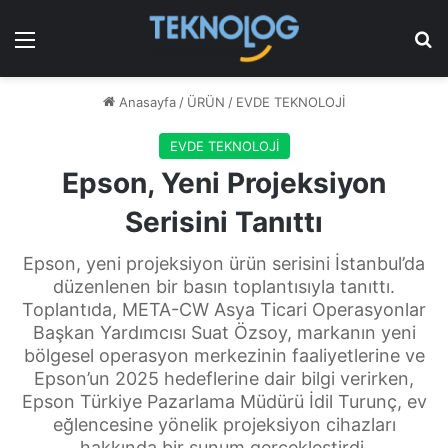
Menü
Ar
Anasayfa
/
ÜRÜN
/
EVDE TEKNOLOJİ
EVDE TEKNOLOJİ
Epson, Yeni Projeksiyon
Serisini Tanıttı
Epson, yeni projeksiyon ürün serisini İstanbul’da
düzenlenen bir basın toplantısıyla tanıttı.
Toplantıda, META-CW Asya Ticari Operasyonlar
Başkan Yardımcısı Suat Özsoy, markanın yeni
bölgesel operasyon merkezinin faaliyetlerine ve
Epson’un 2025 hedeflerine dair bilgi verirken,
Epson Türkiye Pazarlama Müdürü İdil Turunç, ev
eğlencesine yönelik projeksiyon cihazları
hakkında bir sunum gerçekleştirdi.