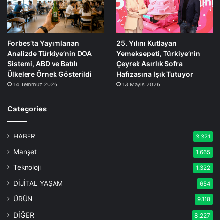
Forbes’ta Yayımlanan
25. Yılını Kutlayan
Analizde Türkiye’nin DOA
Yemeksepeti, Türkiye’nin
Sistemi, ABD ve Batılı
Çeyrek Asırlık Sofra
Ülkelere Örnek Gösterildi
Hafızasına Işık Tutuyor
14 Temmuz 2026
13 Mayıs 2026
Categories
HABER
3.321
Manşet
1.665
Teknoloji
1.322
DİJİTAL YAŞAM
654
ÜRÜN
9.118
DİĞER
8.227