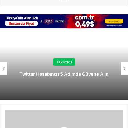
Teknoloji
Twitter Hesabınızı 5 Adımda Güvene Alın
Akıllı
Ampul
Nedir?