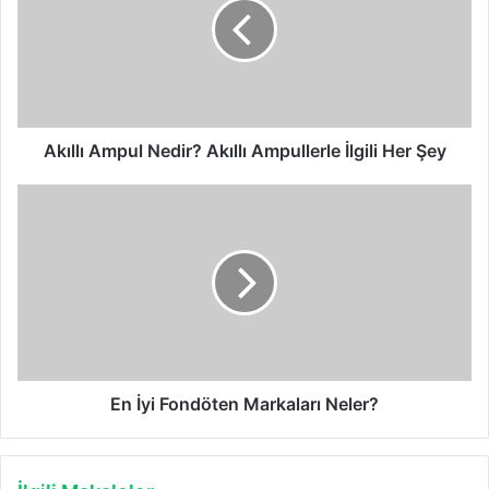
Akıllı
Ampullerle
İlgili
Her
Şey
Akıllı Ampul Nedir? Akıllı Ampullerle İlgili Her Şey
En
İyi
Fondöten
Markaları
Neler?
En İyi Fondöten Markaları Neler?