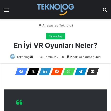
Menü
Ar
Anasayfa
/
Teknoloji
Teknoloji
En İyi VR Oyunları Neler?
Bir
Teknolog
31 Temmuz 2020
2 dakika okuma süresi
e-
posta
göndermek