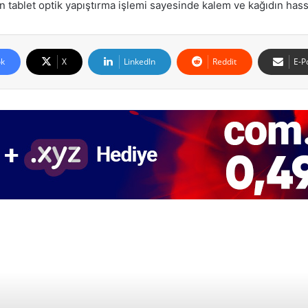
 tablet optik yapıştırma işlemi sayesinde kalem ve kağıdın hassas
k
X
LinkedIn
Reddit
E-P
Sonrakine Bak