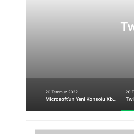
Tw
20 Temmuz 2022
20 
Microsoft’un Yeni Konsolu Xbox One Slim Gümbür Gümbür Geliyor!
Oyunlarda