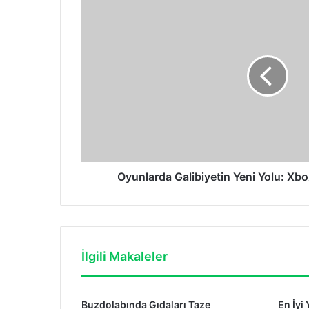
Galibiyetin
Yeni
Yolu:
Xbox
series
X
[İnceleme]
Oyunlarda Galibiyetin Yeni Yolu: Xbo
İlgili Makaleler
Buzdolabında Gıdaları Taze
En İyi 