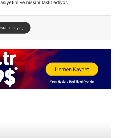
iyetini ve hissini taklit ediyor.
osta ile paylaş