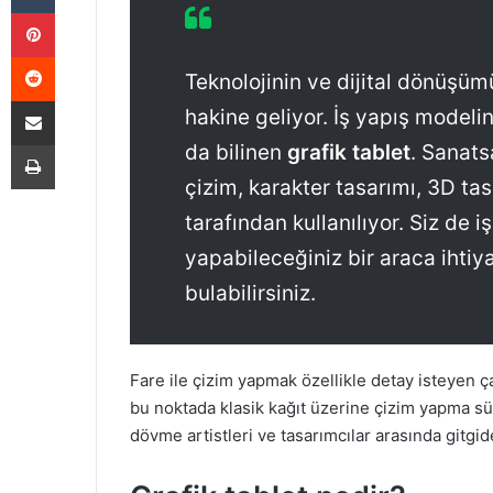
Pinterest
Reddit
Teknolojinin ve dijital dönüşümü
E-Posta ile paylaş
hakine geliyor. İş yapış modelin
Yazdır
da bilinen
grafik tablet
. Sanats
çizim, karakter tasarımı, 3D ta
tarafından kullanılıyor. Siz de 
yapabileceğiniz bir araca ihtiy
bulabilirsiniz.
Fare ile çizim yapmak özellikle detay isteyen 
bu noktada klasik kağıt üzerine çizim yapma sür
dövme artistleri ve tasarımcılar arasında gitgide