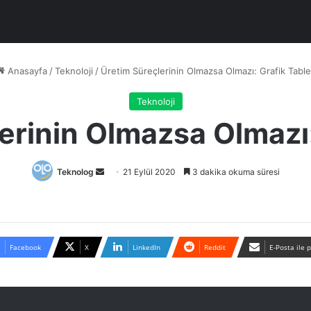
Anasayfa
/
Teknoloji
/
Üretim Süreçlerinin Olmazsa Olmazı: Grafik Table
Teknoloji
erinin Olmazsa Olmazı:
Bir
Teknolog
21 Eylül 2020
3 dakika okuma süresi
e-
posta
göndermek
Facebook
X
LinkedIn
Reddit
E-Posta ile 