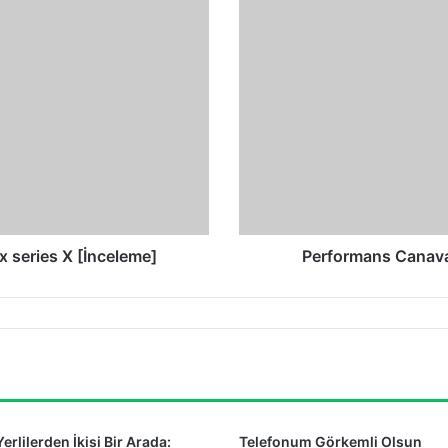
Canavarı:
Huawei
P40
Pro
Plus
[İnceleme]
x series X [İnceleme]
Performans Canavar
Yerlilerden İkisi Bir Arada:
Telefonum Görkemli Olsun