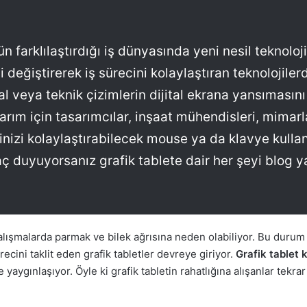
n farklılaştırdığı iş dünyasında yeni nesil teknolo
i değiştirerek iş sürecini kolaylaştıran teknolojiler
al veya teknik çizimlerin dijital ekrana yansımasını
sarım için tasarımcılar, inşaat mühendisleri, mimarl
işinizi kolaylaştırabilecek mouse ya da klavye kull
aç duyuyorsanız grafik tablete dair her şeyi blog
çalışmalarda parmak ve bilek ağrısına neden olabiliyor. Bu durum
ecini taklit eden grafik tabletler devreye giriyor.
Grafik tablet 
 yaygınlaşıyor. Öyle ki grafik tabletin rahatlığına alışanlar tekra