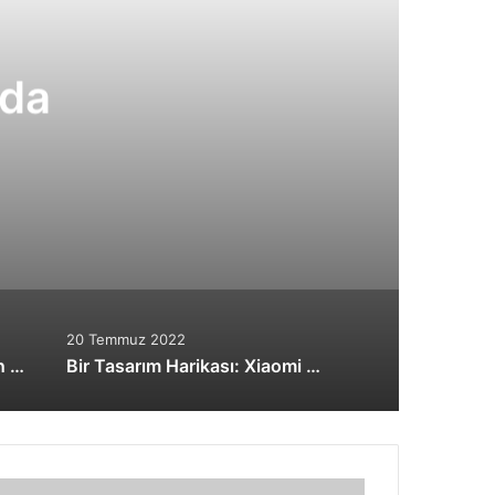
mda
20 Temmuz 2022
iPhone 6S’i 7 Defa Şarj Eden Powerbank: TL-PB15600
Bir Tasarım Harikası: Xiaomi Mi MIX