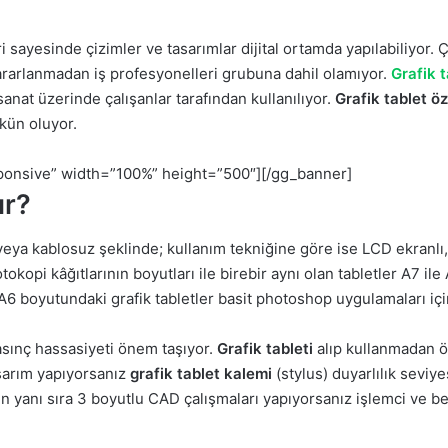
eri sayesinde çizimler ve tasarımlar dijital ortamda yapılabiliyor
yararlanmadan iş profesyonelleri grubuna dahil olamıyor.
Grafik t
sanat üzerinde çalışanlar tarafından kullanılıyor.
Grafik tablet öze
mkün oluyor.
onsive” width=”100%” height=”500″][/gg_banner]
ır?
u veya kablosuz şeklinde; kullanım tekniğine göre ise LCD ekran
otokopi kâğıtlarının boyutları ile birebir aynı olan tabletler A7 i
6 boyutundaki grafik tabletler basit photoshop uygulamaları için
basınç hassasiyeti önem taşıyor.
Grafik tableti
alıp kullanmadan ö
tasarım yapıyorsanız
grafik tablet kalemi
(stylus) duyarlılık seviy
n yanı sıra 3 boyutlu CAD çalışmaları yapıyorsanız işlemci ve bel