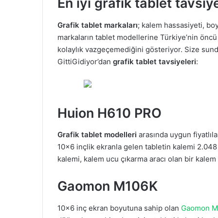
En iyi grafik tablet tavsiy
Grafik tablet markaları
; kalem hassasiyeti, bo
markaların tablet modellerine Türkiye’nin öncü 
kolaylık vazgeçemediğini gösteriyor. Size s
GittiGidiyor’dan
grafik tablet tavsiyeleri
:
Huion H610 PRO
Grafik tablet modelleri
arasında uygun fiyatlıl
10×6 inçlik ekranla gelen tabletin kalemi 2.04
kalemi, kalem ucu çıkarma aracı olan bir kalem tu
Gaomon M106K
10×6 inç ekran boyutuna sahip olan
Gaomon M