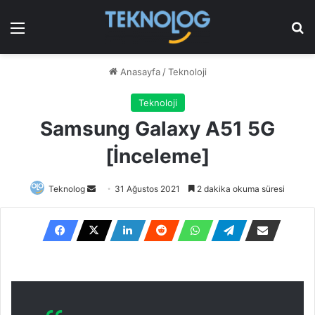
Menü
Ar
Anasayfa
/
Teknoloji
Teknoloji
Samsung Galaxy A51 5G
[İnceleme]
Bir
Teknolog
31 Ağustos 2021
2 dakika okuma süresi
e-
posta
göndermek