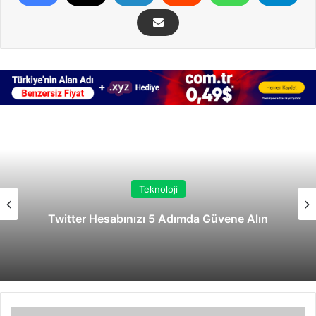
Teknoloji
Twitter Hesabınızı 5 Adımda Güvene Alın
Windows