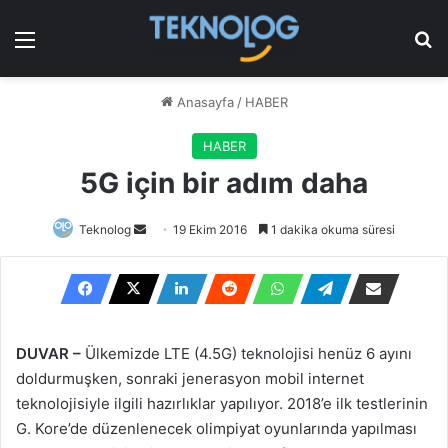
Menü
Ar
Anasayfa
/
HABER
HABER
5G için bir adım daha
Bir
Teknolog
19 Ekim 2016
1 dakika okuma süresi
e-
posta
göndermek
DUVAR –
Ülkemizde LTE (4.5G) teknolojisi henüz 6 ayını
doldurmuşken, sonraki jenerasyon mobil internet
teknolojisiyle ilgili hazırlıklar yapılıyor. 2018’e ilk testlerinin
G. Kore’de düzenlenecek olimpiyat oyunlarında yapılması