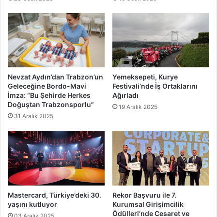
Nevzat Aydın’dan Trabzon’un
Yemeksepeti, Kurye
Geleceğine Bordo-Mavi
Festivali’nde İş Ortaklarını
İmza: “Bu Şehirde Herkes
Ağırladı
Doğuştan Trabzonsporlu”
19 Aralık 2025
31 Aralık 2025
Mastercard, Türkiye’deki 30.
Rekor Başvuru ile 7.
yaşını kutluyor
Kurumsal Girişimcilik
Ödülleri’nde Cesaret ve
03 Aralık 2025