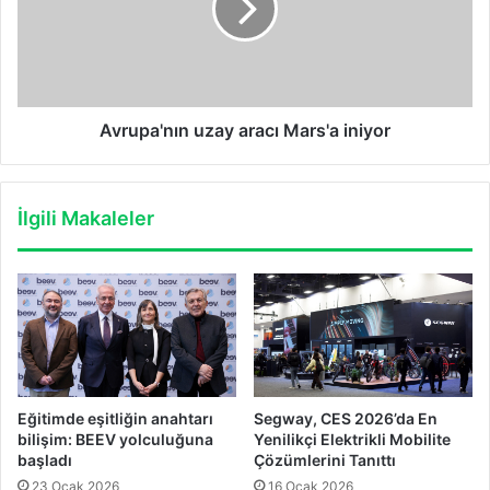
iniyor
Avrupa'nın uzay aracı Mars'a iniyor
İlgili Makaleler
Eğitimde eşitliğin anahtarı
Segway, CES 2026’da En
bilişim: BEEV yolculuğuna
Yenilikçi Elektrikli Mobilite
başladı
Çözümlerini Tanıttı
23 Ocak 2026
16 Ocak 2026