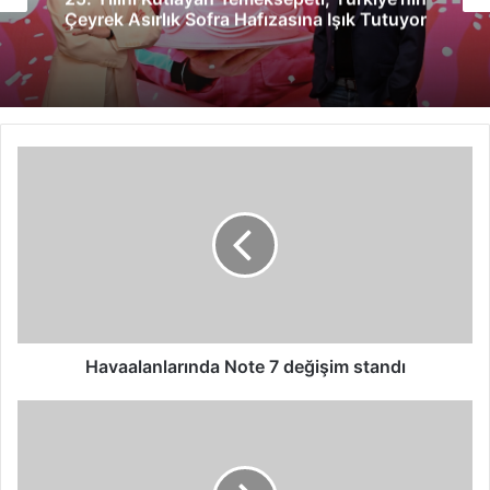
Çeyrek Asırlık Sofra Hafızasına Işık Tutuyor
Havaalanlarında
Note
7
değişim
standı
Havaalanlarında Note 7 değişim standı
Avrupa'nın
uzay
aracı
Mars'a