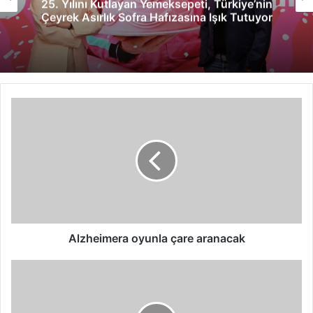
25. Yılını Kutlayan Yemeksepeti, Türkiye’nin
Çeyrek Asırlık Sofra Hafızasına Işık Tutuyor
Alzheimera
oyunla
çare
aranacak
Alzheimera oyunla çare aranacak
PlayStation
4
Pro
Türkiye’de