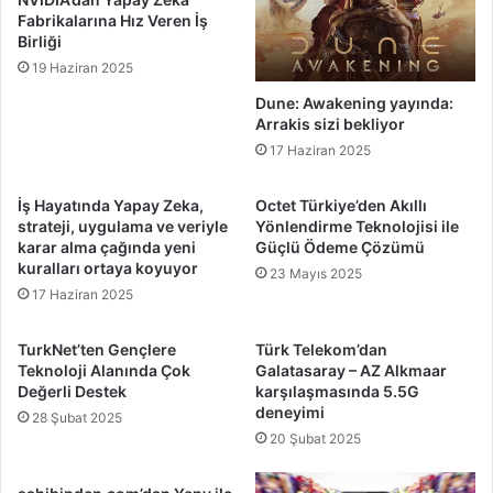
Fabrikalarına Hız Veren İş
Birliği
19 Haziran 2025
Dune: Awakening yayında:
Arrakis sizi bekliyor
17 Haziran 2025
İş Hayatında Yapay Zeka,
Octet Türkiye’den Akıllı
strateji, uygulama ve veriyle
Yönlendirme Teknolojisi ile
karar alma çağında yeni
Güçlü Ödeme Çözümü
kuralları ortaya koyuyor
23 Mayıs 2025
17 Haziran 2025
TurkNet’ten Gençlere
Türk Telekom’dan
Teknoloji Alanında Çok
Galatasaray – AZ Alkmaar
Değerli Destek
karşılaşmasında 5.5G
deneyimi
28 Şubat 2025
20 Şubat 2025