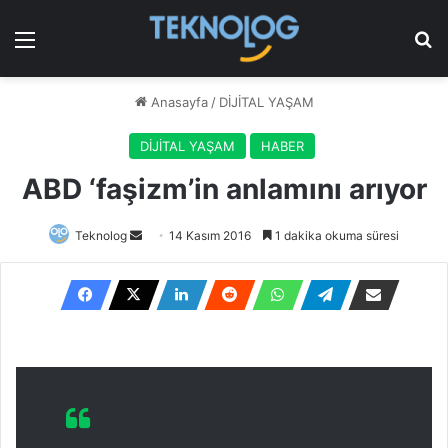
Menü
Ar
Anasayfa
/
DİJİTAL YAŞAM
DİJİTAL YAŞAM
HABER
ABD ‘faşizm’in anlamını arıyor
Bir
Teknolog
14 Kasım 2016
1 dakika okuma süresi
e-
posta
göndermek