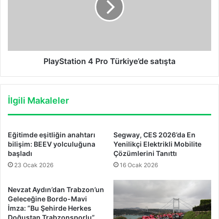
satışta
PlayStation 4 Pro Türkiye’de satışta
İlgili Makaleler
Eğitimde eşitliğin anahtarı
Segway, CES 2026’da En
bilişim: BEEV yolculuğuna
Yenilikçi Elektrikli Mobilite
başladı
Çözümlerini Tanıttı
23 Ocak 2026
16 Ocak 2026
Nevzat Aydın’dan Trabzon’un
Geleceğine Bordo-Mavi
İmza: “Bu Şehirde Herkes
Doğuştan Trabzonsporlu”