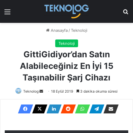
Menü
Ar
Anasayfa
/
Teknoloji
Teknoloji
GittiGidiyor’dan Satın
Alabileceğiniz En İyi 15
Taşınabilir Şarj Cihazı
Bir
Teknolog
18 Eylül 2019
3 dakika okuma süresi
e-
posta
göndermek