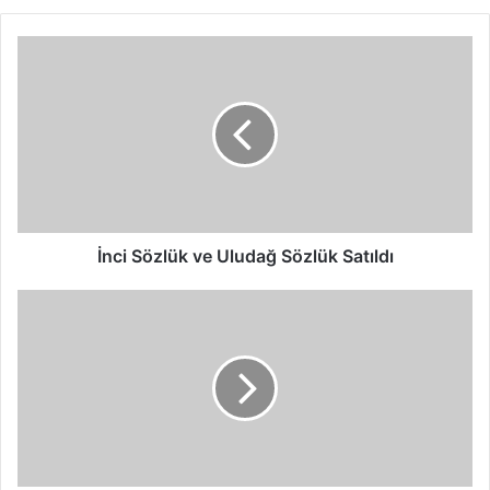
İnci
Sözlük
ve
Uludağ
Sözlük
Satıldı
İnci Sözlük ve Uludağ Sözlük Satıldı
Hangi
Saç
Tipi
İçin
Hangi
Saç
Fırçası?