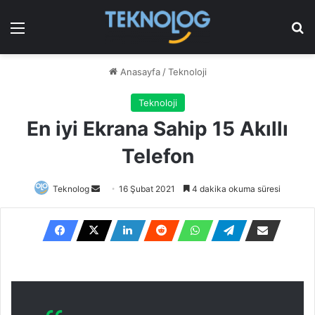
Menü
Ar
Anasayfa
/
Teknoloji
Teknoloji
En iyi Ekrana Sahip 15 Akıllı
Telefon
Bir
Teknolog
16 Şubat 2021
4 dakika okuma süresi
e-
posta
göndermek