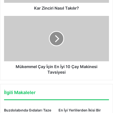
Kar Zinciri Nasıl Takılır?
Mükemmel
Çay
İçin
En
İyi
10
Çay
Makinesi
Tavsiyesi
Mükemmel Çay İçin En İyi 10 Çay Makinesi
Tavsiyesi
İlgili Makaleler
Buzdolabında Gıdaları Taze
En İyi Yerlilerden İkisi Bir