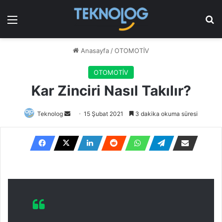
Menü
Ar
Anasayfa
/
OTOMOTİV
OTOMOTİV
Kar Zinciri Nasıl Takılır?
Bir
Teknolog
15 Şubat 2021
3 dakika okuma süresi
e-
posta
göndermek