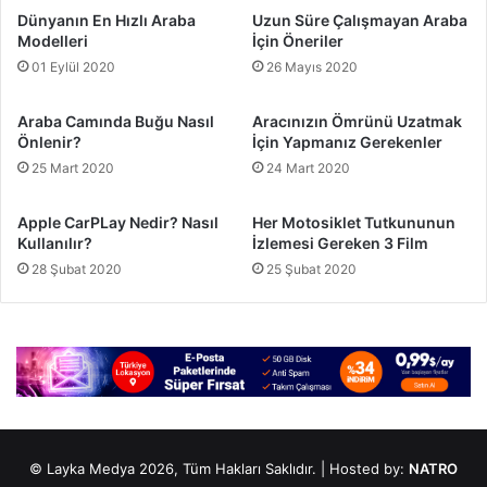
Dünyanın En Hızlı Araba
Uzun Süre Çalışmayan Araba
Modelleri
İçin Öneriler
01 Eylül 2020
26 Mayıs 2020
Araba Camında Buğu Nasıl
Aracınızın Ömrünü Uzatmak
Önlenir?
İçin Yapmanız Gerekenler
25 Mart 2020
24 Mart 2020
Apple CarPLay Nedir? Nasıl
Her Motosiklet Tutkununun
Kullanılır?
İzlemesi Gereken 3 Film
28 Şubat 2020
25 Şubat 2020
© Layka Medya 2026, Tüm Hakları Saklıdır. | Hosted by:
NATRO