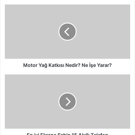
Motor
Yağ
Katkısı
Nedir?
Ne
İşe
Yarar?
Motor Yağ Katkısı Nedir? Ne İşe Yarar?
En
iyi
Ekrana
Sahip
15
Akıllı
Telefon
En iyi Ekrana Sahip 15 Akıllı Telefon