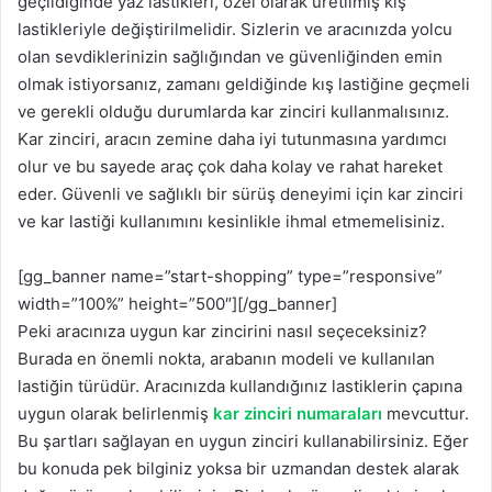
geçildiğinde yaz lastikleri, özel olarak üretilmiş kış
lastikleriyle değiştirilmelidir. Sizlerin ve aracınızda yolcu
olan sevdiklerinizin sağlığından ve güvenliğinden emin
olmak istiyorsanız, zamanı geldiğinde kış lastiğine geçmeli
ve gerekli olduğu durumlarda kar zinciri kullanmalısınız.
Kar zinciri, aracın zemine daha iyi tutunmasına yardımcı
olur ve bu sayede araç çok daha kolay ve rahat hareket
eder. Güvenli ve sağlıklı bir sürüş deneyimi için kar zinciri
ve kar lastiği kullanımını kesinlikle ihmal etmemelisiniz.
[gg_banner name=”start-shopping” type=”responsive”
width=”100%” height=”500″][/gg_banner]
Peki aracınıza uygun kar zincirini nasıl seçeceksiniz?
Burada en önemli nokta, arabanın modeli ve kullanılan
lastiğin türüdür. Aracınızda kullandığınız lastiklerin çapına
uygun olarak belirlenmiş
kar zinciri numaraları
mevcuttur.
Bu şartları sağlayan en uygun zinciri kullanabilirsiniz. Eğer
bu konuda pek bilginiz yoksa bir uzmandan destek alarak