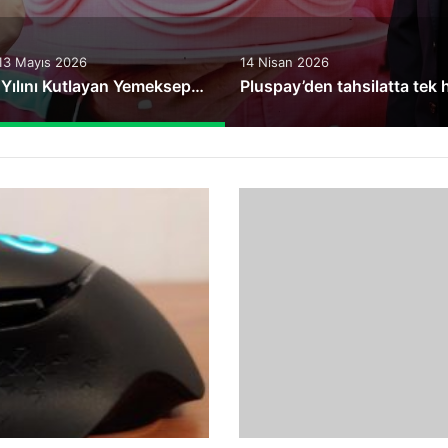
13 Mayıs 2026
14 Nisan 2026
25. Yılını Kutlayan Yemeksepeti, Türkiye’nin Çeyrek Asırlık Sofra Hafızasına Işık Tutuyor
Google
Nest
Hub
Max
Modeli
Sahnede