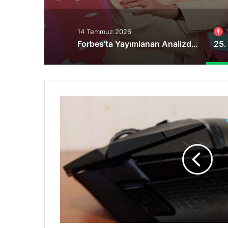
14 Temmuz 2026
Forbes’ta Yayımlanan Analizde Türkiye’nin DOA Sistemi, ABD ve Batılı Ülkelere Örnek Gösterildi
Logitech
Çok
Satan
Oyun
Mouse’unu
LIGHTSPEED
Teknolojisiyle
Güncelledi!