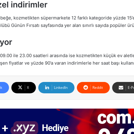
el indirimler
, kozmetikten süpermarkete 12 farklı kategoride yüzde 15’e var
übü Günün Fırsatı sayfasında yer alan sınırlı sayıda popüler ür
iyor
.00 ile 23.00 saatleri arasında ise kozmetikten küçük ev aletl
en fiyatlar ve yüzde 90’a varan indirimlerle her saat başı kullanı
k
X
LinkedIn
Reddit
E-P