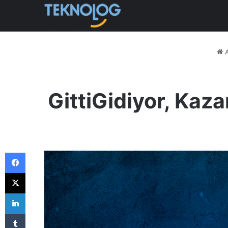
A
GittiGidiyor, Ka
Facebook
X
LinkedIn
Tumblr