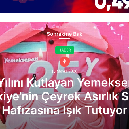
Sonrakine Bak
HABER
14 Nisan 2026
pay’den tahsilatta tek h
k ekran, tek geçit stratej