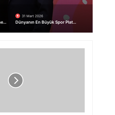
31 Mart 2026
Pluspay’den tahsilatta tek hesap, tek ekran, tek geçit stratejisi
Dünyanın En Büyük Spor Platformu Strava Artık Tamamen Türkçe