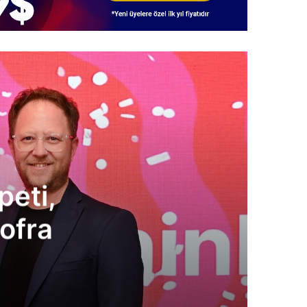
esap,
isi