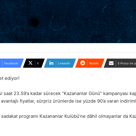
Facebook
X
LinkedIn
Reddit
E-Posta ile 
et ediyor!
esi saat 23.59’a kadar sürecek “Kazananlar Günü” kampanyası 
antajlı fiyatlar, sürpriz ürünlerde ise yüzde 90’a varan indirimle
’un sadakat programı Kazananlar Kulübü’ne dâhil olmayanlar da K