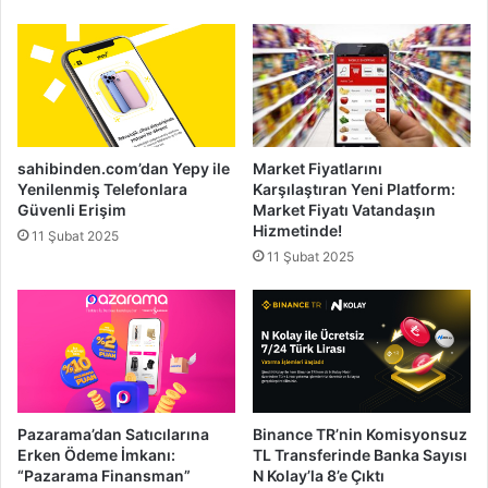
sahibinden.com’dan Yepy ile
Market Fiyatlarını
Yenilenmiş Telefonlara
Karşılaştıran Yeni Platform:
Güvenli Erişim
Market Fiyatı Vatandaşın
Hizmetinde!
11 Şubat 2025
11 Şubat 2025
Pazarama’dan Satıcılarına
Binance TR’nin Komisyonsuz
Erken Ödeme İmkanı:
TL Transferinde Banka Sayısı
“Pazarama Finansman”
N Kolay’la 8’e Çıktı