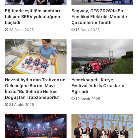
Eğitimde eşitliğin anahtarı
Segway, CES 2026’da En
bilişim: BEEV yolculuğuna
Yenilikçi Elektrikli Mobilite
başladı
Çözümlerini Tanıttı
23 Ocak 2026
16 Ocak 2026
Nevzat Aydın’dan Trabzon’un
Yemeksepeti, Kurye
Geleceğine Bordo-Mavi
Festivali’nde İş Ortaklarını
İmza: “Bu Şehirde Herkes
Ağırladı
Doğuştan Trabzonsporlu”
19 Aralık 2025
31 Aralık 2025