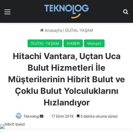
Menü
Ar
Anasayfa
/
DİJİTAL YAŞAM
DİJİTAL YAŞAM
HABER
Manşet
Hitachi Vantara, Uçtan Uca
Bulut Hizmetleri İle
Müşterilerinin Hibrit Bulut ve
Çoklu Bulut Yolculuklarını
Hızlandıyor
Bir
Teknolog
17 Ekim 2019
5 dakika okuma süresi
e-
posta