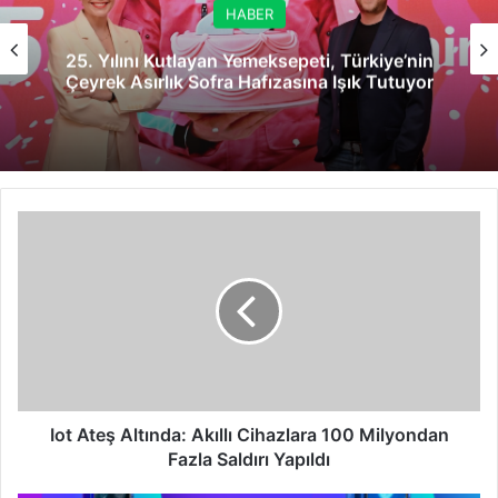
HABER
25. Yılını Kutlayan Yemeksepeti, Türkiye’nin
Çeyrek Asırlık Sofra Hafızasına Işık Tutuyor
Iot
Ateş
Altında:
Akıllı
Cihazlara
100
Milyondan
Fazla
Saldırı
Yapıldı
Iot Ateş Altında: Akıllı Cihazlara 100 Milyondan
Fazla Saldırı Yapıldı