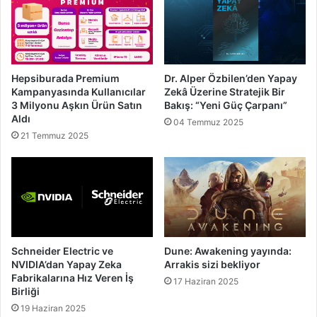
Hepsiburada Premium
Dr. Alper Özbilen’den Yapay
Kampanyasında Kullanıcılar
Zekâ Üzerine Stratejik Bir
3 Milyonu Aşkın Ürün Satın
Bakış: “Yeni Güç Çarpanı”
Aldı
04 Temmuz 2025
21 Temmuz 2025
Schneider Electric ve
Dune: Awakening yayında:
NVIDIA’dan Yapay Zeka
Arrakis sizi bekliyor
Fabrikalarına Hız Veren İş
17 Haziran 2025
Birliği
19 Haziran 2025