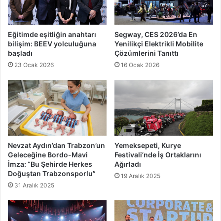
Eğitimde eşitliğin anahtarı
Segway, CES 2026’da En
bilişim: BEEV yolculuğuna
Yenilikçi Elektrikli Mobilite
başladı
Çözümlerini Tanıttı
23 Ocak 2026
16 Ocak 2026
Nevzat Aydın’dan Trabzon’un
Yemeksepeti, Kurye
Geleceğine Bordo-Mavi
Festivali’nde İş Ortaklarını
İmza: “Bu Şehirde Herkes
Ağırladı
Doğuştan Trabzonsporlu”
19 Aralık 2025
31 Aralık 2025