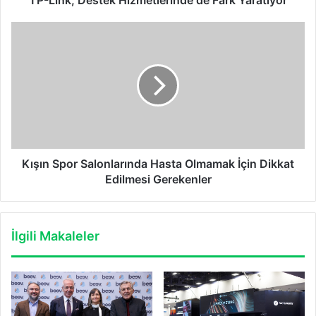
TP-Link, Destek Hizmetlerinde de Fark Yaratıyor
Kışın
Spor
Salonlarında
Hasta
Olmamak
İçin
Dikkat
Edilmesi
Gerekenler
Kışın Spor Salonlarında Hasta Olmamak İçin Dikkat
Edilmesi Gerekenler
İlgili Makaleler