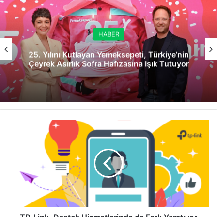
HABER
25. Yılını Kutlayan Yemeksepeti, Türkiye’nin
Çeyrek Asırlık Sofra Hafızasına Işık Tutuyor
TP-
Link,
Destek
Hizmetlerinde
de
Fark
Yaratıyor