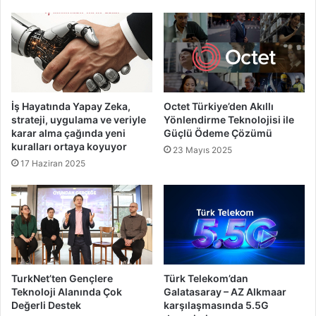
İş Hayatında Yapay Zeka,
Octet Türkiye’den Akıllı
strateji, uygulama ve veriyle
Yönlendirme Teknolojisi ile
karar alma çağında yeni
Güçlü Ödeme Çözümü
kuralları ortaya koyuyor
23 Mayıs 2025
17 Haziran 2025
TurkNet’ten Gençlere
Türk Telekom’dan
Teknoloji Alanında Çok
Galatasaray – AZ Alkmaar
Değerli Destek
karşılaşmasında 5.5G