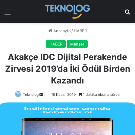
Menü
Ar
Anasayfa
/
HABER
HABER
Manşet
Akakçe IDC Dijital Perakende
Zirvesi 2019’da İki Ödül Birden
Kazandı
Bir
Teknolog
19 Kasım 2019
1 dakika okuma süresi
e-
posta
göndermek