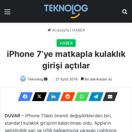
Menü
Ar
Anasayfa
/
HABER
HABER
iPhone 7’ye matkapla kulaklık
girişi açtılar
Bir
Teknolog
27 Eylül 2016
Bir dakikadan az
e-
posta
göndermek
DUVAR –
iPhone 7’deki önemli değişikliklerden biri,
standart kulaklık girişinin kaldırılması oldu. Apple’ın
geliştirdiği şarj ve USB bağlantısına yarayan Lightning