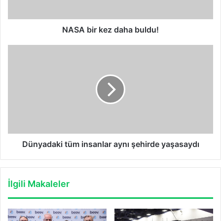
NASA bir kez daha buldu!
Dünyadaki
tüm
insanlar
aynı
şehirde
yaşasaydı
Dünyadaki tüm insanlar aynı şehirde yaşasaydı
İlgili Makaleler