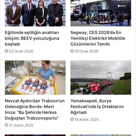
Eğitimde eşitliğin anahtarı
Segway, CES 2026’da En
bilişim: BEEV yolculuğuna
Yenilikçi Elektrikli Mobilite
başladı
Çözümlerini Tanıttı
23 Ocak 2026
16 Ocak 2026
Nevzat Aydın’dan Trabzon’un
Yemeksepeti, Kurye
Geleceğine Bordo-Mavi
Festivali’nde İş Ortaklarını
İmza: “Bu Şehirde Herkes
Ağırladı
Doğuştan Trabzonsporlu”
19 Aralık 2025
31 Aralık 2025