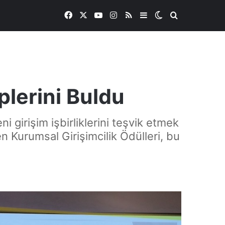
Facebook
X
YouTube
Instagram
RSS
Kenar Bölmesi
Dış görünümü de
Arama yap ..
plerini Buldu
 girişim işbirliklerini teşvik etmek
n Kurumsal Girişimcilik Ödülleri, bu