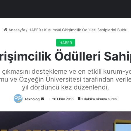
Anasayfa
/
HABER
/
Kurumsal Girişimcilik Ödülleri Sahiplerini Buldu
HABER
işimcilik Ödülleri Sahi
n çıkmasını destekleme ve en etkili kurum-yeni
mu ve Özyeğin Üniversitesi tarafından verile
yıl dördüncü kez düzenlendi.
Bir
Teknolog
26 Ekim 2022
1 dakika okuma süresi
e-
posta
göndermek