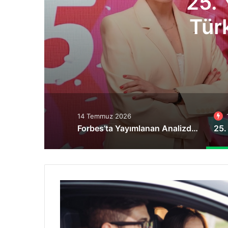
meksepeti,
rlık Sofra
tuyor
14 Temmuz 2026
Forbes’ta Yayımlanan Analizde Türkiye’nin DOA Sistemi, ABD ve Batılı Ülkelere Örnek Gösterildi
Martı’dan
İstanbul’un
ulaşım
sorununa
nefes