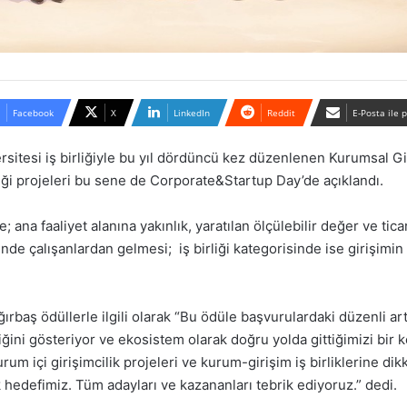
Facebook
X
LinkedIn
Reddit
E-Posta ile 
sitesi iş birliğiyle bu yıl dördüncü kez düzenlenen Kurumsal Gir
irliği projeleri bu sene de Corporate&Startup Day’de açıklandı.
ana faaliyet alanına yakınlık, yaratılan ölçülebilir değer ve tica
inde çalışanlardan gelmesi; iş birliği kategorisinde ise girişimi
rbaş ödüllerle ilgili olarak “Bu ödüle başvurulardaki düzenli ar
iğini gösteriyor ve ekosistem olarak doğru yolda gittiğimizi bir k
kurum içi girişimcilik projeleri ve kurum-girişim iş birliklerine 
edefimiz. Tüm adayları ve kazananları tebrik ediyoruz.” dedi.