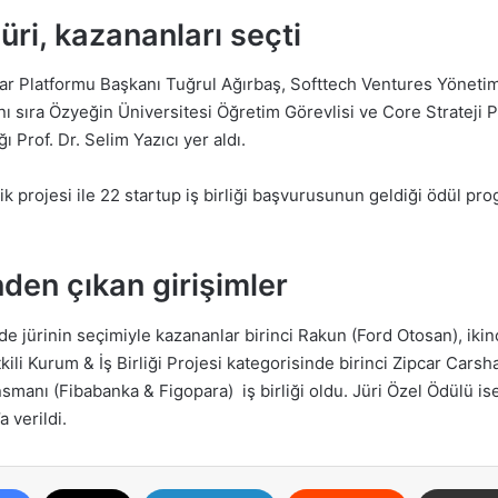
üri, kazananları seçti
ar Platformu Başkanı Tuğrul Ağırbaş, Softtech Ventures Yöneti
 sıra Özyeğin Üniversitesi Öğretim Görevlisi ve Core Strateji Pa
 Prof. Dr. Selim Yazıcı yer aldı.
ilik projesi ile 22 startup iş birliği başvurusunun geldiği ödül 
nden çıkan girişimler
nde jürinin seçimiyle kazananlar birinci Rakun (Ford Otosan), iki
kili Kurum & İş Birliği Projesi kategorisinde birinci Zipcar Car
manı (Fibabanka & Figopara) iş birliği oldu. Jüri Özel Ödülü ise
a verildi.