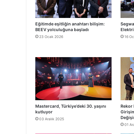
Eğitimde eşitliğin anahtarı bilişim:
Segway
BEEV yolculuğuna başladı
Elektri
23 Ocak 2026
16 Oc
Mastercard, Türkiye’deki 30. yaşını
Rekor 
kutluyor
Girişi
Değiş
03 Aralık 2025
01 Ar