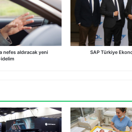
Raporu’nu
Açıkladı
a nefes aldıracak yeni
SAP Türkiye Ekono
Gidelim