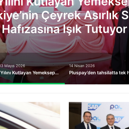
Pluspay’
tek ekr
13 Mayıs 2026
14 Nisan 2026
25. Yılını Kutlayan Yemeksepeti, Türkiye’nin Çeyrek Asırlık Sofra Hafızasına Işık Tutuyor
SAP
Türkiye
Ekonomik
Etki
Analiz