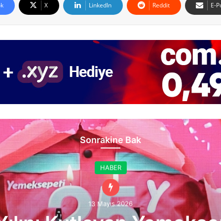
k
X
LinkedIn
Reddit
E-P
Sonrakine Bak