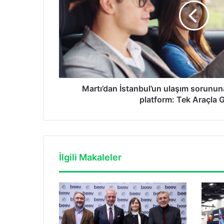
aldıracak
yeni
platform:
Tek
Araçla
Gidelim
Martı’dan İstanbul’un ulaşım sorunun
platform: Tek Araçla 
İlgili Makaleler