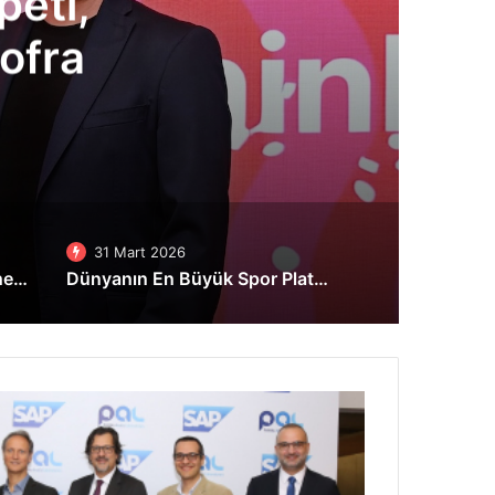
den tahsilatta tek hesap
an, tek geçit stratejisi
31 Mart 2026
Pluspay’den tahsilatta tek hesap, tek ekran, tek geçit stratejisi
Dünyanın En Büyük Spor Platformu Strava Artık Tamamen Türkçe