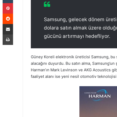
Pinterest
Reddit
Samsung, gelecek dönem üretim s
E-Posta ile paylaş
dolara satın almak üzere olduğu
Yazdır
gücünü artırmayı hedefliyor.
Güney Koreli elektronik üreticisi Samsung, bu s
alacağını duyurdu. Bu satın alma, Samsung’un 
Harman’ın Mark Levinson ve AKG Acoustics gibi
faaliyet alanı ise yeni nesil otomotiv teknolojisi