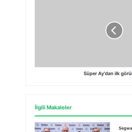
Ay'dan
ilk
görüntüler
Süper Ay'dan ilk görü
İlgili Makaleler
Segway