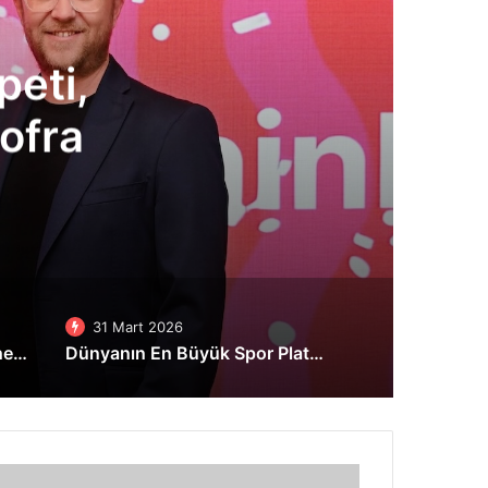
peti,
Sofra
31 Mart 2026
Pluspay’den tahsilatta tek hesap, tek ekran, tek geçit stratejisi
Dünyanın En Büyük Spor Platformu Strava Artık Tamamen Türkçe