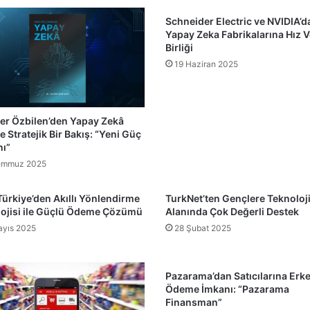
Schneider Electric ve NVIDIA’d
Yapay Zeka Fabrikalarına Hız V
Birliği
19 Haziran 2025
per Özbilen’den Yapay Zekâ
e Stratejik Bir Bakış: “Yeni Güç
ı”
emmuz 2025
Türkiye’den Akıllı Yönlendirme
TurkNet’ten Gençlere Teknoloj
ojisi ile Güçlü Ödeme Çözümü
Alanında Çok Değerli Destek
yıs 2025
28 Şubat 2025
Pazarama’dan Satıcılarına Erk
Ödeme İmkanı: “Pazarama
Finansman”