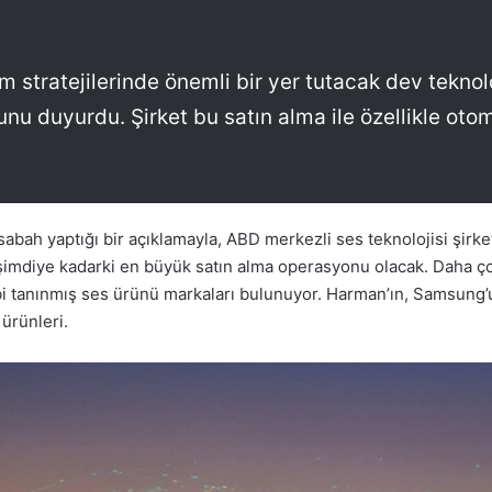
tratejilerinde önemli bir yer tutacak dev teknoloj
nu duyurdu. Şirket bu satın alma ile özellikle otom
abah yaptığı bir açıklamayla, ABD merkezli ses teknolojisi şirket
şimdiye kadarki en büyük satın alma operasyonu olacak. Daha ç
 tanınmış ses ürünü markaları bulunuyor. Harman’ın, Samsung’u 
 ürünleri.