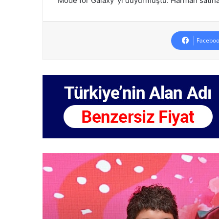
Mode for Galaxy”yi duyurmuştu. Harman satınal
Faceboo