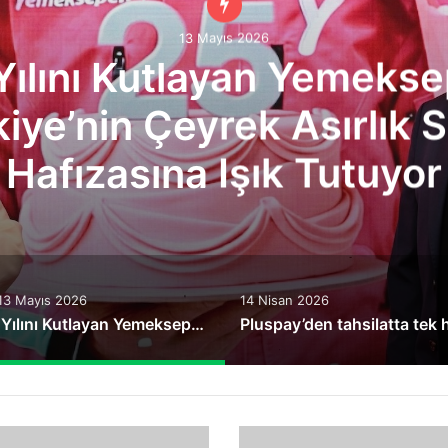
13 Mayıs 2026
Yılını Kutlayan Yemekse
iye’nin Çeyrek Asırlık 
Hafızasına Işık Tutuyor
13 Mayıs 2026
14 Nisan 2026
25. Yılını Kutlayan Yemeksepeti, Türkiye’nin Çeyrek Asırlık Sofra Hafızasına Işık Tutuyor
Merakla