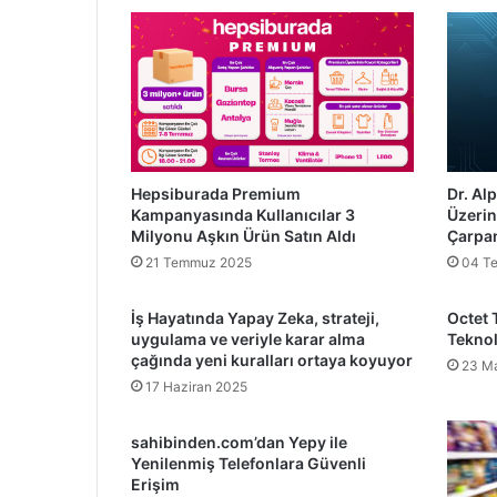
Hepsiburada Premium
Dr. Al
Kampanyasında Kullanıcılar 3
Üzerin
Milyonu Aşkın Ürün Satın Aldı
Çarpan
21 Temmuz 2025
04 T
İş Hayatında Yapay Zeka, strateji,
Octet 
uygulama ve veriyle karar alma
Teknol
çağında yeni kuralları ortaya koyuyor
23 Ma
17 Haziran 2025
sahibinden.com’dan Yepy ile
Yenilenmiş Telefonlara Güvenli
Erişim