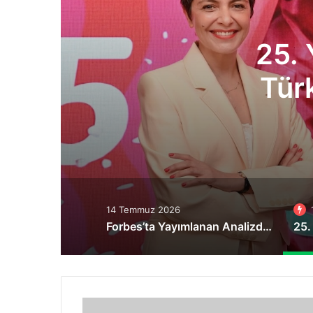
25. 
Türk
14 Temmuz 2026
Forbes’ta Yayımlanan Analizde Türkiye’nin DOA Sistemi, ABD ve Batılı Ülkelere Örnek Gösterildi
Süper