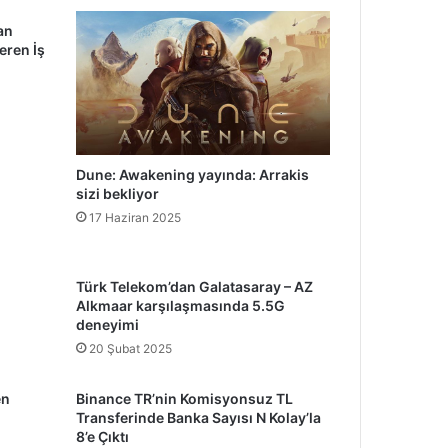
an
eren İş
Dune: Awakening yayında: Arrakis
sizi bekliyor
17 Haziran 2025
i
Türk Telekom’dan Galatasaray – AZ
Alkmaar karşılaşmasında 5.5G
deneyimi
20 Şubat 2025
en
Binance TR’nin Komisyonsuz TL
Transferinde Banka Sayısı N Kolay’la
8’e Çıktı