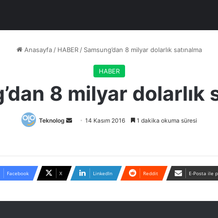
Anasayfa
/
HABER
/
Samsung’dan 8 milyar dolarlık satınalma
HABER
dan 8 milyar dolarlık 
Bir
Teknolog
14 Kasım 2016
1 dakika okuma süresi
e-
posta
göndermek
Facebook
X
LinkedIn
Reddit
E-Posta ile 