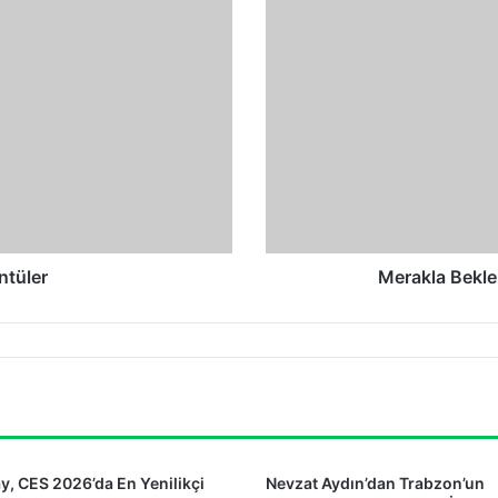
Beklenen
PlayStation
4
Pro
Tanıtıldı
ntüler
Merakla Beklen
, CES 2026’da En Yenilikçi
Nevzat Aydın’dan Trabzon’un