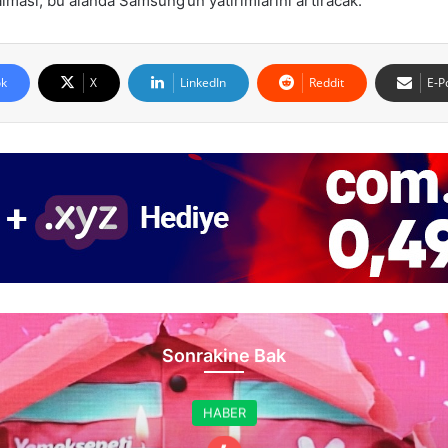
ması, bu alanda Samsung’un yatırımlarını artıracak.
k
X
LinkedIn
Reddit
E-P
Sonrakine Bak
HABER