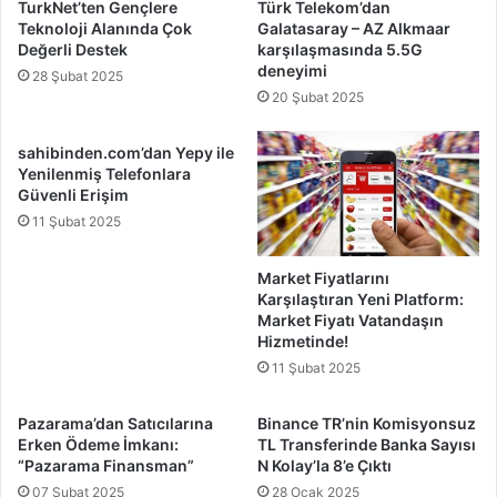
TurkNet’ten Gençlere
Türk Telekom’dan
Teknoloji Alanında Çok
Galatasaray – AZ Alkmaar
Değerli Destek
karşılaşmasında 5.5G
deneyimi
28 Şubat 2025
20 Şubat 2025
sahibinden.com’dan Yepy ile
Yenilenmiş Telefonlara
Güvenli Erişim
11 Şubat 2025
Market Fiyatlarını
Karşılaştıran Yeni Platform:
Market Fiyatı Vatandaşın
Hizmetinde!
11 Şubat 2025
Pazarama’dan Satıcılarına
Binance TR’nin Komisyonsuz
Erken Ödeme İmkanı:
TL Transferinde Banka Sayısı
“Pazarama Finansman”
N Kolay’la 8’e Çıktı
07 Şubat 2025
28 Ocak 2025