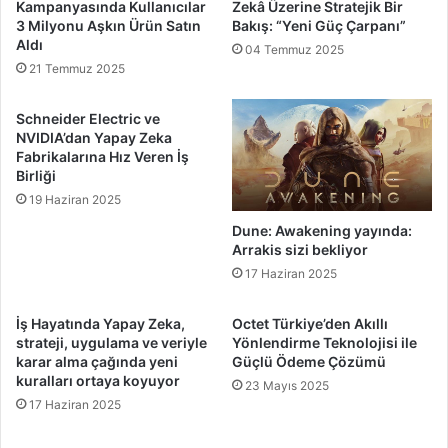
Kampanyasında Kullanıcılar
Zekâ Üzerine Stratejik Bir
3 Milyonu Aşkın Ürün Satın
Bakış: “Yeni Güç Çarpanı”
Aldı
04 Temmuz 2025
21 Temmuz 2025
Schneider Electric ve
NVIDIA’dan Yapay Zeka
Fabrikalarına Hız Veren İş
Birliği
19 Haziran 2025
Dune: Awakening yayında:
Arrakis sizi bekliyor
17 Haziran 2025
İş Hayatında Yapay Zeka,
Octet Türkiye’den Akıllı
strateji, uygulama ve veriyle
Yönlendirme Teknolojisi ile
karar alma çağında yeni
Güçlü Ödeme Çözümü
kuralları ortaya koyuyor
23 Mayıs 2025
17 Haziran 2025