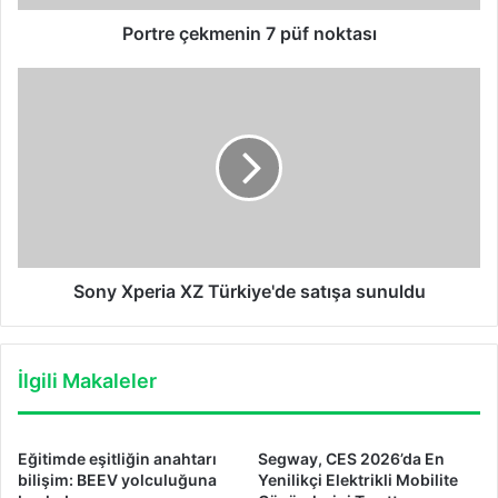
Portre çekmenin 7 püf noktası
Sony
Xperia
XZ
Türkiye'de
satışa
sunuldu
Sony Xperia XZ Türkiye'de satışa sunuldu
İlgili Makaleler
Eğitimde eşitliğin anahtarı
Segway, CES 2026’da En
bilişim: BEEV yolculuğuna
Yenilikçi Elektrikli Mobilite