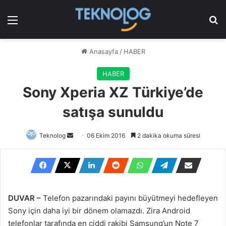
Menü
Ar
Anasayfa
/
HABER
HABER
Sony Xperia XZ Türkiye’de
satışa sunuldu
Bir
Teknolog
06 Ekim 2016
2 dakika okuma süresi
e-
posta
göndermek
DUVAR –
Telefon pazarındaki payını büyütmeyi hedefleyen
Sony için daha iyi bir dönem olamazdı. Zira Android
telefonlar tarafında en ciddi rakibi Samsung’un Note 7