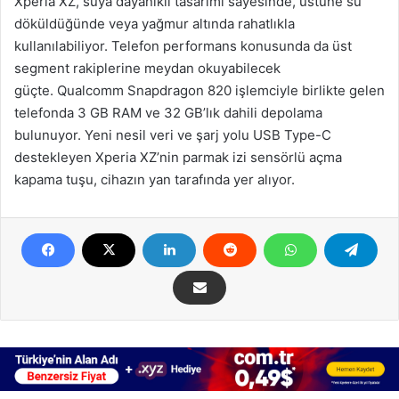
Xperia XZ, suya dayanıklı tasarımı sayesinde, üstüne su
döküldüğünde veya yağmur altında rahatlıkla
kullanılabiliyor. Telefon performans konusunda da üst
segment rakiplerine meydan okuyabilecek
güçte. Qualcomm Snapdragon 820 işlemciyle birlikte gelen
telefonda 3 GB RAM ve 32 GB’lık dahili depolama
bulunuyor. Yeni nesil veri ve şarj yolu USB Type-C
destekleyen Xperia XZ’nin parmak izi sensörlü açma
kapama tuşu, cihazın yan tarafında yer alıyor.