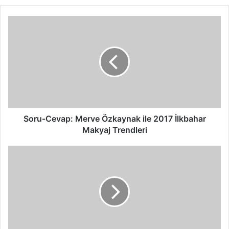
Soru-
Cevap:
Merve
Özkaynak
ile
2017
İlkbahar
Makyaj
Trendleri
Soru-Cevap: Merve Özkaynak ile 2017 İlkbahar
Makyaj Trendleri
Sony'den
Yeni
4K
TV
Serisi:
Bravia
OLED
4K