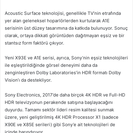
Acoustic Surface teknolojisi, genellikle TV’nin etrafında
yer alan geleneksel hoparlörlerden kurtularak A1E
serisinin üst düzey tasarımına da katkıda bulunuyor. Sonuç
olarak, ortaya dikkati görüntüden dağıtmayan eşsiz ve bir
stantsız form faktörü çıkıyor.
Yeni X93E ve A1E serisi, ayrıca, Sony’nin eşsiz teknolojileri
ile eşleştirildiğinde görsel deneyimi daha da
zenginleştiren Dolby Laboratories’in HDR formatı Dolby
Vision’ı da destekliyor.
Sony Electronics, 2017’de daha birçok 4K HDR ve Full-HD
HDR televizyonun perakende satışına başlayacağını
duyurdu. Tamamı sektör lideri resim kalitesi sunmak
üzere, yeni geliştirilmiş 4K HDR Processor X1 (sadece
X90E ve X85E serileri) gibi Sony’e ait teknolojileri de
içinde barındırıyor.