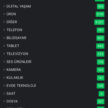
DİJİTAL YAŞAM
654
ÜRÜN
9.118
DİĞER
8.227
TELEFON
787
BİLGİSAYAR
607
TABLET
483
TELEVİZYON
233
SES ÜRÜNLERİ
179
KAMERA
163
KULAKLIK
147
EVDE TEKNOLOJİ
108
SAAT
4
DOSYA
337