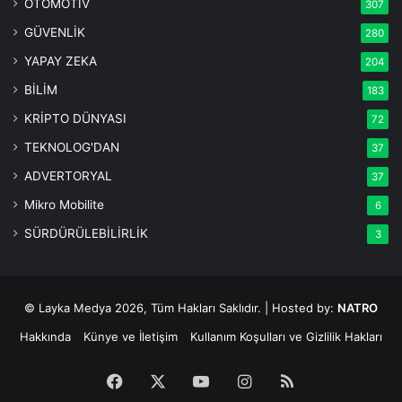
OTOMOTİV
307
GÜVENLİK
280
YAPAY ZEKA
204
BİLİM
183
KRİPTO DÜNYASI
72
TEKNOLOG'DAN
37
ADVERTORYAL
37
Mikro Mobilite
6
SÜRDÜRÜLEBİLİRLİK
3
© Layka Medya 2026, Tüm Hakları Saklıdır. | Hosted by:
NATRO
Hakkında
Künye ve İletişim
Kullanım Koşulları ve Gizlilik Hakları
Facebook
X
YouTube
Instagram
RSS