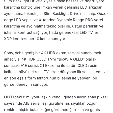
Slim Backlight Drive’a kıyasla daha hassas ve doğru yerel
karartma kontrolüne imkân veren gelişmiş LED arkadan
aydınlatma teknolojisi Slim Backlight Drive+‘a sahip. Quad-
edge LED yapısı ve X-tended Dynamic Range PRO yerel
karartma ve aydınlatma teknolojisi ile, üstün parlaklık ve
istisnai kontrast sağlıyor, hatta geleneksel LED TV’lerin
XDR kontrastının 10 katını sunuyor.
Sony, daha geniş bir 4K HDR ekran seçkisi sunabilmek
amacıyla, 4K HDR OLED TV’yi “BRAVIA OLED” olarak
sunacak. A1E serisi, X1 Extreme ile üstün OLED resim
kalitesi, büyük ekranlı TV’lerde dünyanın ilk ses sistemi ve
en son eşsiz form faktörünün bileşimi ile yepyeni bir
görsel deneyim sunuyor.
OLED’deki 8 milyonu aşkın kendiliğinden aydınlanan piksel
sayesinde A1E serisi, eşi görülmemiş siyahlar, özgün
renkler, hiçbir bulanıklığın görülmediği resim ve geniş