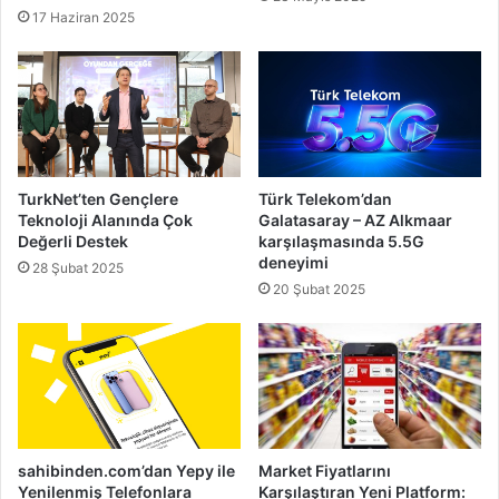
17 Haziran 2025
TurkNet’ten Gençlere
Türk Telekom’dan
Teknoloji Alanında Çok
Galatasaray – AZ Alkmaar
Değerli Destek
karşılaşmasında 5.5G
deneyimi
28 Şubat 2025
20 Şubat 2025
sahibinden.com’dan Yepy ile
Market Fiyatlarını
Yenilenmiş Telefonlara
Karşılaştıran Yeni Platform: