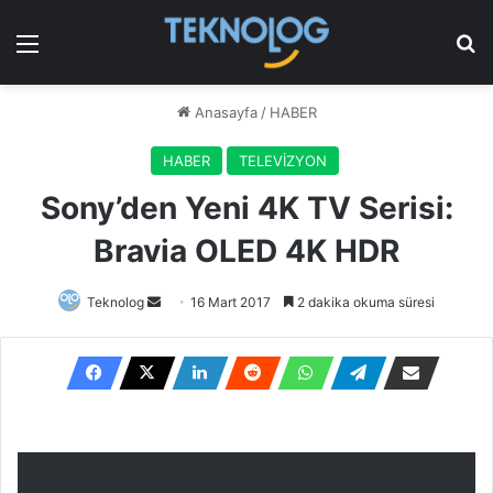
Menü
Ar
Anasayfa
/
HABER
HABER
TELEVİZYON
Sony’den Yeni 4K TV Serisi:
Bravia OLED 4K HDR
Bir
Teknolog
16 Mart 2017
2 dakika okuma süresi
e-
posta
göndermek