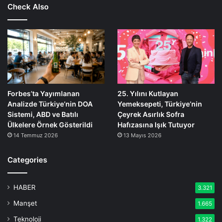
Check Also
Forbes’ta Yayımlanan
25. Yılını Kutlayan
Analizde Türkiye’nin DOA
Yemeksepeti, Türkiye’nin
Sistemi, ABD ve Batılı
Çeyrek Asırlık Sofra
Ülkelere Örnek Gösterildi
Hafızasına Işık Tutuyor
14 Temmuz 2026
13 Mayıs 2026
Categories
HABER
3.321
Manşet
1.665
Teknoloji
1.322