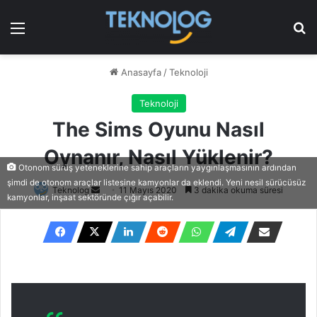
Menü
Ar
Anasayfa
/
Teknoloji
Teknoloji
The Sims Oyunu Nasıl
Oynanır, Nasıl Yüklenir?
Otonom sürüş yeteneklerine sahip araçların yaygınlaşmasının ardından
şimdi de otonom araçlar listesine kamyonlar da eklendi. Yeni nesil sürücüsüz
Bir
Teknolog
11 Mayıs 2020
3 dakika okuma süresi
kamyonlar, inşaat sektöründe çığır açabilir.
e-
posta
göndermek