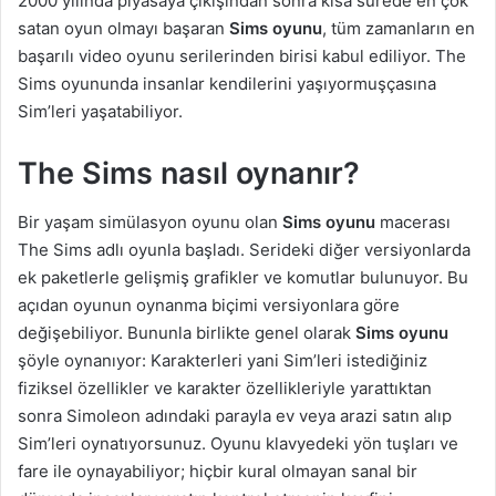
2000 yılında piyasaya çıkışından sonra kısa sürede en çok
satan oyun olmayı başaran
Sims oyunu
, tüm zamanların en
başarılı video oyunu serilerinden birisi kabul ediliyor. The
Sims oyununda insanlar kendilerini yaşıyormuşçasına
Sim’leri yaşatabiliyor.
The Sims nasıl oynanır?
Bir yaşam simülasyon oyunu olan
Sims oyunu
macerası
The Sims adlı oyunla başladı. Serideki diğer versiyonlarda
ek paketlerle gelişmiş grafikler ve komutlar bulunuyor. Bu
açıdan oyunun oynanma biçimi versiyonlara göre
değişebiliyor. Bununla birlikte genel olarak
Sims oyunu
şöyle oynanıyor: Karakterleri yani Sim’leri istediğiniz
fiziksel özellikler ve karakter özellikleriyle yarattıktan
sonra Simoleon adındaki parayla ev veya arazi satın alıp
Sim’leri oynatıyorsunuz. Oyunu klavyedeki yön tuşları ve
fare ile oynayabiliyor; hiçbir kural olmayan sanal bir