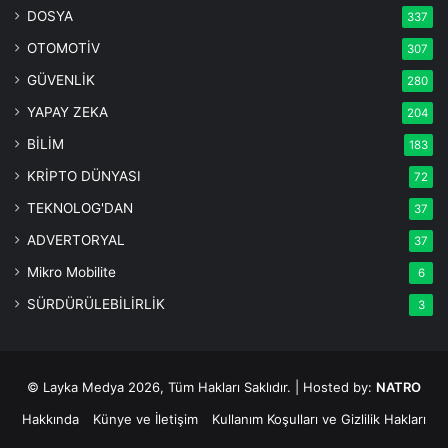
DOSYA
337
OTOMOTİV
307
GÜVENLİK
280
YAPAY ZEKA
204
BİLİM
183
KRİPTO DÜNYASI
72
TEKNOLOG'DAN
37
ADVERTORYAL
37
Mikro Mobilite
6
SÜRDÜRÜLEBİLİRLİK
3
© Layka Medya 2026, Tüm Hakları Saklıdır. | Hosted by:
NATRO
Hakkında
Künye ve İletişim
Kullanım Koşulları ve Gizlilik Hakları