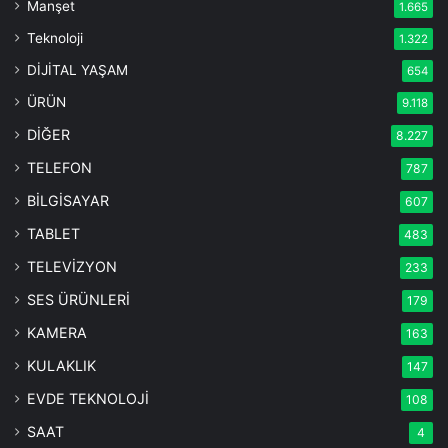
Manşet
1.665
Teknoloji
1.322
DİJİTAL YAŞAM
654
ÜRÜN
9.118
DİĞER
8.227
TELEFON
787
BİLGİSAYAR
607
TABLET
483
TELEVİZYON
233
SES ÜRÜNLERİ
179
KAMERA
163
KULAKLIK
147
EVDE TEKNOLOJİ
108
SAAT
4