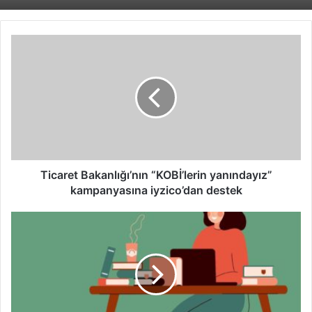
Ticaret
Bakanlığı’nın
“KOBİ’lerin
yanındayız”
kampanyasına
iyzico’dan
destek
Ticaret Bakanlığı’nın “KOBİ’lerin yanındayız”
kampanyasına iyzico’dan destek
Aile
bütçeleri
artık
dijital
olarak
yönetiliyor