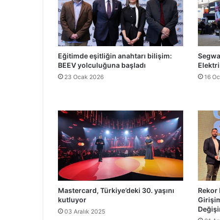
Eğitimde eşitliğin anahtarı bilişim:
Segway
BEEV yolculuğuna başladı
Elektri
23 Ocak 2026
16 Oc
Mastercard, Türkiye’deki 30. yaşını
Rekor 
kutluyor
Girişi
Değiş
03 Aralık 2025