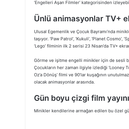
‘Engelleri Aşan Filmler’ kategorisinden izleyeb
Ünlü animasyonlar TV+ e
Ulusal Egemenlik ve Çocuk Bayramı’nda minikler i
taşıyor. ‘Paw Patrol’, ‘Kukuli’, ‘Planet Cosmo’,
‘Lego’ filminin ilk 2 serisi 23 Nisan’da TV+ ekr
Görme ve işitme engelli minikler için de sesli b
Çocukların her zaman ilgiyle izlediği ‘Looney T
Oz’a Dönüş’ filmi ve 90’lar kuşağının unutulmazlar
olacak animasyonlar arasında.
Gün boyu çizgi film yayın
Minikler kendilerine armağan edilen bu özel gün