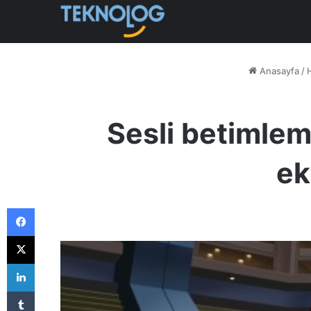
Anasayfa
/
Sesli betimleme,
ek
Facebook
X
LinkedIn
Tumblr