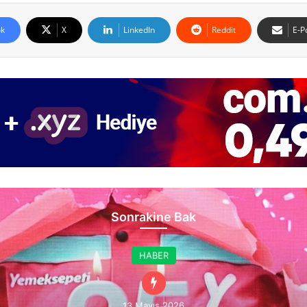
k
X
LinkedIn
Reddit
E-P
Sonrakine Bak