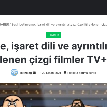
HABER
/
Sesli betimleme, işaret dili ve ayrıntılı altyazı özelliği eklenen çizg
HABER
 işaret dili ve ayrıntılı
lenen çizgi filmler TV+
Bir
Teknolog
22 Nisan 2021
1 dakika okuma süresi
e-
posta
göndermek