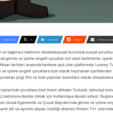
Facebook
X
LinkedIn
Reddit
E-Posta ile 
m ve bağımsız katılımını destekleyecek kurumsal sosyal sorumlul
örme ve işitme engelli çocuklar için sesli betimleme, işaret dili 
 Nisan tarihleri arasında herkese açık olan platformda ‘Looney Tu
e ve işitme engelli çocuklara özel olarak hazırlanan içeriklerden
ınlanan çizgi film ve özel yayınları kesintisiz olarak izleyebilec
rojelerinde çocuklara özel önem atfeden Turkcell, teknoloji ko
ız katılımına destek olmak için kullanmaya devam ediyor. Bugün
san Ulusal Egemenlik ve Çocuk Bayramı’nda görme ve işitme engell
ret dili ve ayrıntılı altyazı özelliği eklenen filmleri TV+ üzeri