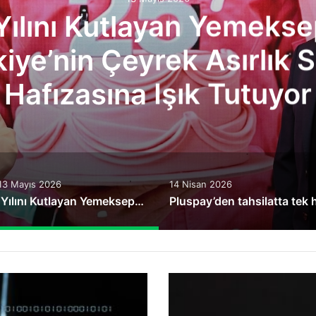
epeti,
Sofra
r
13 Mayıs 2026
14 Nisan 2026
25. Yılını Kutlayan Yemeksepeti, Türkiye’nin Çeyrek Asırlık Sofra Hafızasına Işık Tutuyor
Samsung
Electronics,
iF