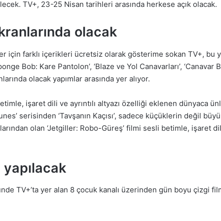
ilecek. TV+, 23-25 Nisan tarihleri arasında herkese açık olacak.
kranlarında olacak
çin farklı içerikleri ücretsiz olarak gösterime sokan TV+, bu yıl
 ‘Sponge Bob: Kare Pantolon’, ‘Blaze ve Yol Canavarları’, ‘Canavar
anlarında olacak yapımlar arasında yer alıyor.
etimle, işaret dili ve ayrıntılı altyazı özelliği eklenen dünyaca 
unes’ serisinden ‘Tavşanın Kaçısı’, sadece küçüklerin değil büyü
ından olan ‘Jetgiller: Robo-Güreş’ filmi sesli betimle, işaret dili 
ı yapılacak
de TV+’ta yer alan 8 çocuk kanalı üzerinden gün boyu çizgi film