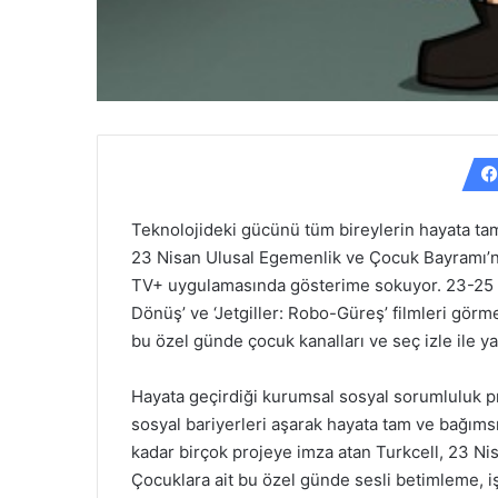
Teknolojideki gücünü tüm bireylerin hayata ta
23 Nisan Ulusal Egemenlik ve Çocuk Bayramı’nda g
TV+ uygulamasında gösterime sokuyor
. 23-25
Dönüş’ ve ‘Jetgiller: Robo-Güreş’ filmleri görm
bu özel günde çocuk kanalları ve seç izle ile yay
Hayata geçirdiği kurumsal sosyal sorumluluk p
sosyal bariyerleri aşarak hayata tam ve bağıms
kadar birçok projeye imza atan Turkcell, 23 Ni
Çocuklara ait bu özel günde sesli betimleme, işa