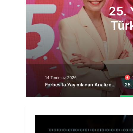
 Yılını Kutlayan Yemeks
kiye’nin Çeyrek Asırlık 
Hafızasına Işık Tutuyo
14 Temmuz 2026
Forbes’ta Yayımlanan Analizde Türkiye’nin DOA Sistemi, ABD ve Batılı Ülkelere Örnek Gösterildi
GOOGLE
URL’leri
Üzerinden