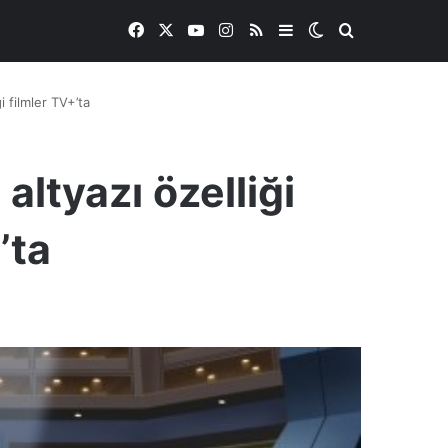
Facebook
X
YouTube
Instagram
RSS
Kenar Bölmesi
Dış görünümü de
Arama yap ..
i filmler TV+’ta
 altyazı özelliği
’ta