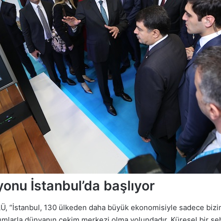
yonu İstanbul’da başlıyor
LÜ, “İstanbul, 130 ülkeden daha büyük ekonomisiyle sadece bizim
tırımlarla dünyanın çekim merkezi olma yolundadır. Küresel bir şe