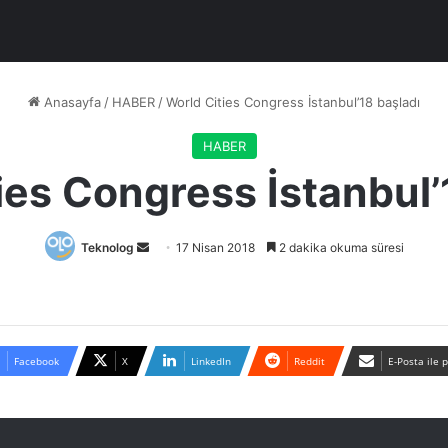
Anasayfa
/
HABER
/
World Cities Congress İstanbul’18 başladı
HABER
ies Congress İstanbul’
Bir
Teknolog
17 Nisan 2018
2 dakika okuma süresi
e-
posta
göndermek
Facebook
X
LinkedIn
Reddit
E-Posta ile 