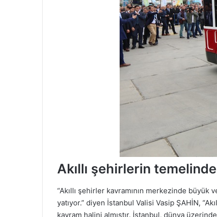
Akıllı şehirlerin temelind
“Akıllı şehirler kavramının merkezinde büyük ve
yatıyor.” diyen İstanbul Valisi Vasip ŞAHİN, “A
kavram halini almıştır. İstanbul, dünya üzerin