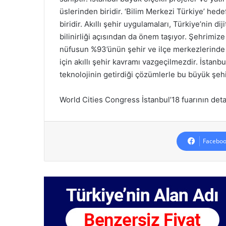
üslerinden biridir. ‘Bilim Merkezi Türkiye’ he
biridir. Akıllı şehir uygulamaları, Türkiye’nin d
bilinirliği açısından da önem taşıyor. Şehrimize 
nüfusun %93’ünün şehir ve ilçe merkezlerinde y
için akıllı şehir kavramı vazgeçilmezdir. İstanbul
teknolojinin getirdiği çözümlerle bu büyük şehi
World Cities Congress İstanbul’18 fuarının det
Faceboo