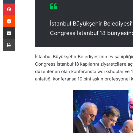
Pinterest
Reddit
İstanbul Büyükşehir Belediyesi
E-Posta ile paylaş
Congress İstanbul’18 bünyesind
Yazdır
İstanbul Büyükşehir Belediyesi’nin ev sahipli
Congress İstanbul’18 kapılarını ziyaretçilere a
düzenlenen olan konferansta workshoplar ve 12 pa
anlattığı konferansa 10 bini aşkın profesyonel ka