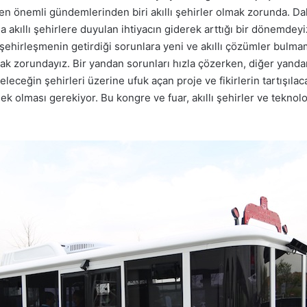
n önemli gündemlerinden biri akıllı şehirler olmak zorunda. Dah
 daha akıllı şehirlere duyulan ihtiyacın giderek arttığı bir dönem
şehirleşmenin getirdiği sorunlara yeni ve akıllı çözümler bulmam
 zorundayız. Bir yandan sorunları hızla çözerken, diğer yanda
leceğin şehirleri üzerine ufuk açan proje ve fikirlerin tartışılaca
nek olması gerekiyor. Bu kongre ve fuar, akıllı şehirler ve teknol