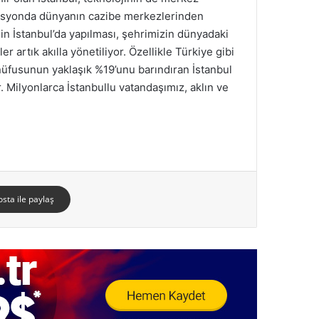
novasyonda dünyanın cazibe merkezlerinden
enin İstanbul’da yapılması, şehrimizin dünyadaki
r artık akılla yönetiliyor. Özellikle Türkiye gibi
 nüfusunun yaklaşık %19’unu barındıran İstanbul
dir. Milyonlarca İstanbullu vatandaşımız, aklın ve
osta ile paylaş