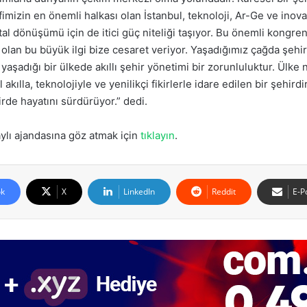
defimizin en önemli halkası olan İstanbul, teknoloji, Ar-Ge ve i
ijital dönüşümü için de itici güç niteliği taşıyor. Bu önemli kongr
olan bu büyük ilgi bize cesaret veriyor. Yaşadığımız çağda şehirle
aşadığı bir ülkede akıllı şehir yönetimi bir zorunluluktur. Ülke
 akılla, teknolojiyle ve yenilikçi fikirlerle idare edilen bir şehir
rde hayatını sürdürüyor.” dedi.
aylı ajandasına göz atmak için
tıklayın
.
k
X
LinkedIn
Reddit
E-P