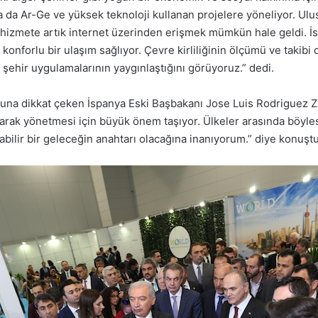
a da Ar-Ge ve yüksek teknoloji kullanan projelere yöneliyor. Ul
izmete artık internet üzerinden erişmek mümkün hale geldi. İsta
konforlu bir ulaşım sağlıyor. Çevre kirliliğinin ölçümü ve takibi d
 şehir uygulamalarının yaygınlaştığını görüyoruz.” dedi.
una dikkat çeken İspanya Eski Başbakanı Jose Luis Rodriguez Zapat
rak yönetmesi için büyük önem taşıyor. Ülkeler arasında böylesin
bilir bir geleceğin anahtarı olacağına inanıyorum.” diye konuştu