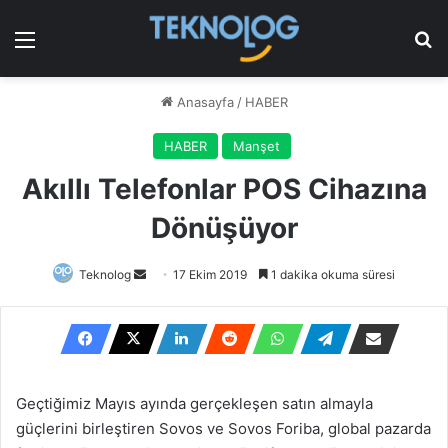
Menü
Ar
Anasayfa
/
HABER
HABER
Manşet
Akıllı Telefonlar POS Cihazına
Dönüşüyor
Bir
Teknolog
17 Ekim 2019
1 dakika okuma süresi
e-
posta
göndermek
Geçtiğimiz Mayıs ayında gerçekleşen satın almayla
güçlerini birleştiren Sovos ve Sovos Foriba, global pazarda