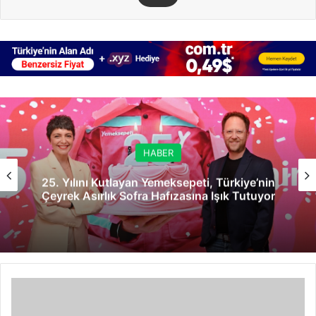
HABER
25. Yılını Kutlayan Yemeksepeti, Türkiye’nin
Çeyrek Asırlık Sofra Hafızasına Işık Tutuyor
ScaleUp
Summit
Girişim