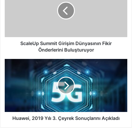
Dünyasının
Fikir
Önderlerini
Buluşturuyor
ScaleUp Summit Girişim Dünyasının Fikir
Önderlerini Buluşturuyor
Huawei,
2019
Yılı
3.
Çeyrek
Sonuçlarını
Açıkladı
Huawei, 2019 Yılı 3. Çeyrek Sonuçlarını Açıkladı