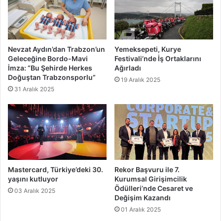
Nevzat Aydın’dan Trabzon’un
Yemeksepeti, Kurye
Geleceğine Bordo-Mavi
Festivali’nde İş Ortaklarını
İmza: “Bu Şehirde Herkes
Ağırladı
Doğuştan Trabzonsporlu”
19 Aralık 2025
31 Aralık 2025
Mastercard, Türkiye’deki 30.
Rekor Başvuru ile 7.
yaşını kutluyor
Kurumsal Girişimcilik
Ödülleri’nde Cesaret ve
03 Aralık 2025
Değişim Kazandı
01 Aralık 2025