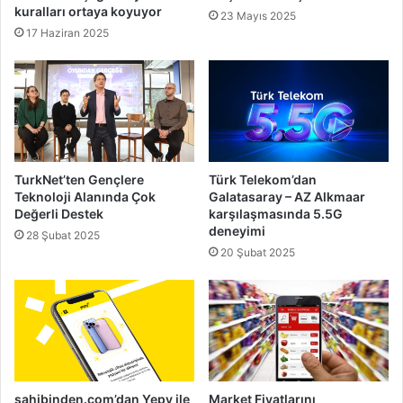
kuralları ortaya koyuyor
23 Mayıs 2025
17 Haziran 2025
TurkNet’ten Gençlere
Türk Telekom’dan
Teknoloji Alanında Çok
Galatasaray – AZ Alkmaar
Değerli Destek
karşılaşmasında 5.5G
deneyimi
28 Şubat 2025
20 Şubat 2025
sahibinden.com’dan Yepy ile
Market Fiyatlarını