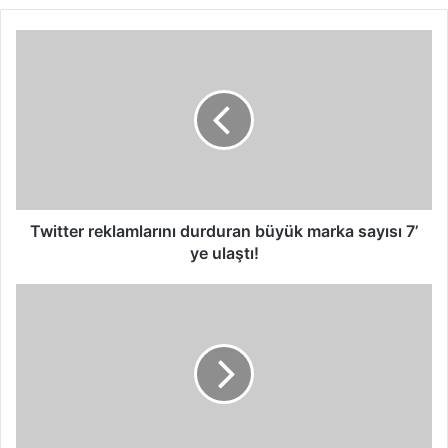
Twitter reklamlarını durduran büyük marka sayısı 7’ye ulaştı!
Twitter reklamlarını durduran büyük marka sayısı 7’
ye ulaştı!
Bilişim,
akademi,
kamu
ve
iş
dünyası
22.
kez