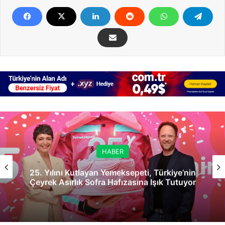
HABER
25. Yılını Kutlayan Yemeksepeti, Türkiye’nin
Çeyrek Asırlık Sofra Hafızasına Işık Tutuyor