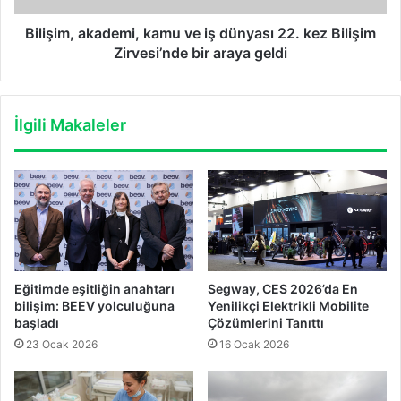
Bilişim
Zirvesi’nde
Bilişim, akademi, kamu ve iş dünyası 22. kez Bilişim
bir
Zirvesi’nde bir araya geldi
araya
geldi
İlgili Makaleler
Eğitimde eşitliğin anahtarı
Segway, CES 2026’da En
bilişim: BEEV yolculuğuna
Yenilikçi Elektrikli Mobilite
başladı
Çözümlerini Tanıttı
23 Ocak 2026
16 Ocak 2026