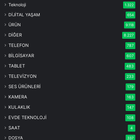
Teknoloji
1.322
DİJİTAL YAŞAM
654
ÜRÜN
9.118
DİĞER
8.227
TELEFON
787
BİLGİSAYAR
607
TABLET
483
TELEVİZYON
233
SES ÜRÜNLERİ
179
KAMERA
163
KULAKLIK
147
EVDE TEKNOLOJİ
108
SAAT
4
DOSYA
337