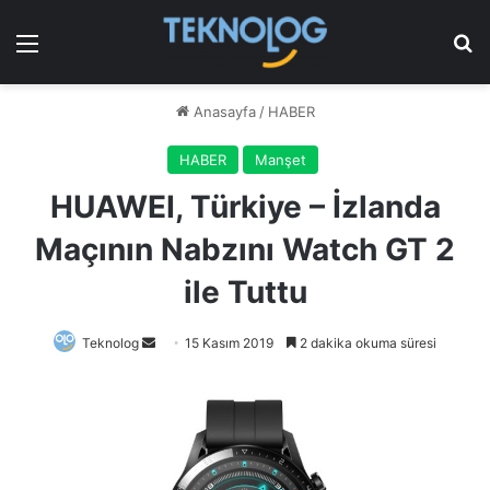
Menü
Ar
Anasayfa
/
HABER
HABER
Manşet
HUAWEI, Türkiye – İzlanda
Maçının Nabzını Watch GT 2
ile Tuttu
Bir
Teknolog
15 Kasım 2019
2 dakika okuma süresi
e-
posta
göndermek