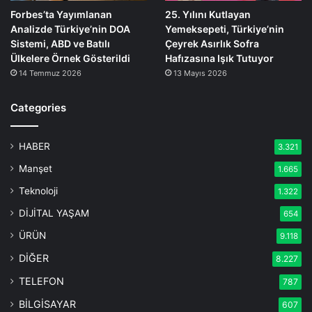
Forbes’ta Yayımlanan
25. Yılını Kutlayan
Analizde Türkiye’nin DOA
Yemeksepeti, Türkiye’nin
Sistemi, ABD ve Batılı
Çeyrek Asırlık Sofra
Ülkelere Örnek Gösterildi
Hafızasına Işık Tutuyor
14 Temmuz 2026
13 Mayıs 2026
Categories
HABER
3.321
Manşet
1.665
Teknoloji
1.322
DİJİTAL YAŞAM
654
ÜRÜN
9.118
DİĞER
8.227
TELEFON
787
BİLGİSAYAR
607