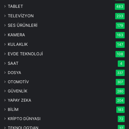
TABLET
483
TELEVİZYON
233
SES ÜRÜNLERİ
179
KAMERA
163
KULAKLIK
147
EVDE TEKNOLOJİ
108
SAAT
4
DOSYA
337
OTOMOTİV
307
GÜVENLİK
280
YAPAY ZEKA
204
BİLİM
183
KRİPTO DÜNYASI
72
TEKNOLOG'DAN
37