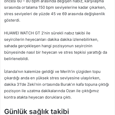
öncesi 60 – 80 bpm arasında değişen nabız, karşılaşma
sırasında ortalama 150 bpm seviyelerine kadar çıkarken,
stres seviyeleri de yüzde 45 ve 69 arasında değişkenlik
gösterdi.
HUAWEI WATCH GT 2’nin sürekli nabız takibi ile
seyircilerin heyecanları dakika dakika izlenebilirken,
sahada gerçekleşen hangi pozisyonun seyircinin
bünyesinde nasıl bir heyecan ve stres tepkisi yarattığı da
belirlenebildi.
İzlanda’nın kalemize geldiği ve Merih’in çizgiden topu
çıkardığı anda en yüksek stres seviyesine ulaşılırken,
dakika 31’de Zeki’nin ortasında Burak’ın kafa topuna çıktığı
pozisyon ile uzatma dakikalarında Ozan ile çıktığımız
kontra atakta heyecan doruklara çıktı.
Günlük sağlık takibi