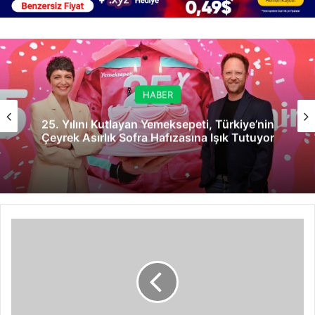
HABER
25. Yılını Kutlayan Yemeksepeti, Türkiye’nin
Çeyrek Asırlık Sofra Hafızasına Işık Tutuyor
Müzik
Derslerinin
Çocuklar
İçin
6
Faydası