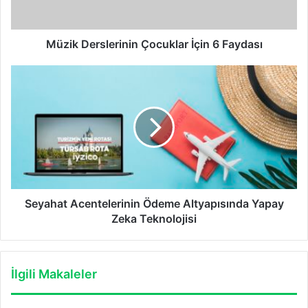
Müzik Derslerinin Çocuklar İçin 6 Faydası
Seyahat
Acentelerinin
Ödeme
Altyapısında
Yapay
Zeka
Teknolojisi
Seyahat Acentelerinin Ödeme Altyapısında Yapay
Zeka Teknolojisi
İlgili Makaleler