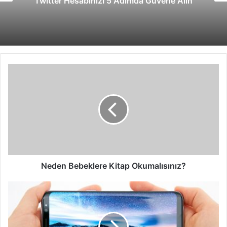
Twitter Hesabınızı 5 Adımda Güvene Alın
Neden
Bebeklere
Kitap
Okumalısınız?
Neden Bebeklere Kitap Okumalısınız?
Samsung
Galaxy
S8
Tanıtımı