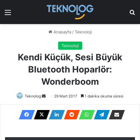
Menü
Ar
Anasayfa
/
Teknoloji
Teknoloji
Kendi Küçük, Sesi Büyük
Bluetooth Hoparlör:
Wonderboom
Bir
Teknolog
29 Mart 2017
1 dakika okuma süresi
e-
posta
göndermek