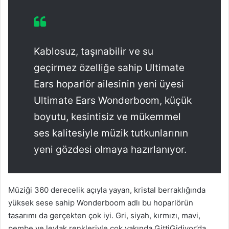
Kablosuz, taşınabilir ve su
geçirmez özelliğe sahip Ultimate
Ears hoparlör ailesinin yeni üyesi
Ultimate Ears Wonderboom, küçük
boyutu, kesintisiz ve mükemmel
ses kalitesiyle müzik tutkunlarının
yeni gözdesi olmaya hazırlanıyor.
Müziği 360 derecelik açıyla yayan, kristal berraklığında
yüksek sese sahip Wonderboom adlı bu hoparlörün
tasarımı da gerçekten çok iyi. Gri, siyah, kırmızı, mavi,
pembe ve leylak renkleriyle çok yakında GittiGidiyor’da