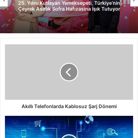
25. Yılını Kutlayan Yemeksepeti, Türkiye’nin
Çeyrek Asırlık Sofra Hafızasına Işık Tutuyor
Akıllı
Telefonlarda
Kablosuz
Şarj
Dönemi
Akıllı Telefonlarda Kablosuz Şarj Dönemi
Bulut
bilişimle
ilgilenen