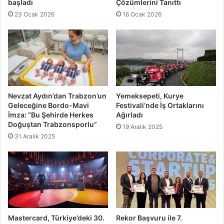
başladı
Çözümlerini Tanıttı
23 Ocak 2026
16 Ocak 2026
Nevzat Aydın’dan Trabzon’un
Yemeksepeti, Kurye
Geleceğine Bordo-Mavi
Festivali’nde İş Ortaklarını
İmza: “Bu Şehirde Herkes
Ağırladı
Doğuştan Trabzonsporlu”
19 Aralık 2025
31 Aralık 2025
Mastercard, Türkiye’deki 30.
Rekor Başvuru ile 7.