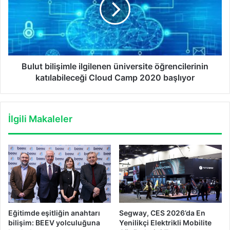
üniversite
öğrencilerinin
katılabileceği
Cloud
Camp
2020
başlıyor
Bulut bilişimle ilgilenen üniversite öğrencilerinin
katılabileceği Cloud Camp 2020 başlıyor
İlgili Makaleler
Eğitimde eşitliğin anahtarı
Segway, CES 2026’da En
bilişim: BEEV yolculuğuna
Yenilikçi Elektrikli Mobilite