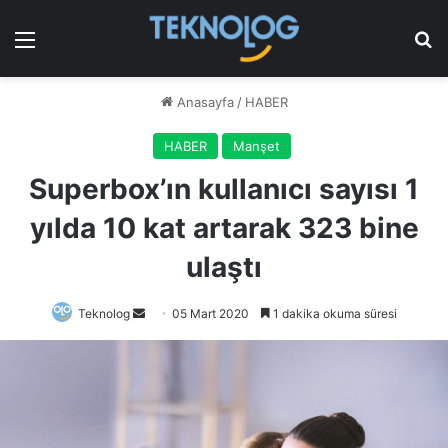
Menü
Ar
Anasayfa
/
HABER
HABER
Manşet
Superbox’ın kullanıcı sayısı 1
yılda 10 kat artarak 323 bine
ulaştı
Bir
Teknolog
05 Mart 2020
1 dakika okuma süresi
e-
posta
göndermek