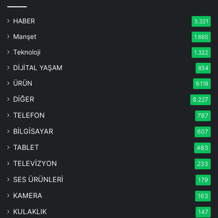
HABER
3.321
Manşet
1.665
Teknoloji
1.322
DİJİTAL YAŞAM
654
ÜRÜN
9.118
DİĞER
8.227
TELEFON
787
BİLGİSAYAR
607
TABLET
483
TELEVİZYON
233
SES ÜRÜNLERİ
179
KAMERA
163
KULAKLIK
147