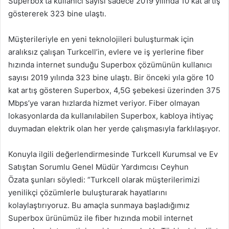
Superbox’ta kullanıcı sayısı sadece 2019 yılında 10 kat artış
göstererek 323 bine ulaştı.
Müşterileriyle en yeni teknolojileri buluşturmak için
aralıksız çalışan Turkcell’in, evlere ve iş yerlerine fiber
hızında internet sunduğu Superbox çözümünün kullanıcı
sayısı 2019 yılında 323 bine ulaştı. Bir önceki yıla göre 10
kat artış gösteren Superbox, 4,5G şebekesi üzerinden 375
Mbps’ye varan hızlarda hizmet veriyor. Fiber olmayan
lokasyonlarda da kullanılabilen Superbox, kabloya ihtiyaç
duymadan elektrik olan her yerde çalışmasıyla farklılaşıyor.
Konuyla ilgili değerlendirmesinde Turkcell Kurumsal ve Ev
Satıştan Sorumlu Genel Müdür Yardımcısı Ceyhun
Özata şunları söyledi: “Turkcell olarak müşterilerimizi
yenilikçi çözümlerle buluşturarak hayatlarını
kolaylaştırıyoruz. Bu amaçla sunmaya başladığımız
Superbox ürünümüz ile fiber hızında mobil internet