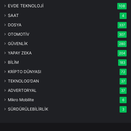
EVDE TEKNOLOJİ
108
SAAT
4
DOSYA
337
OTOMOTİV
307
GÜVENLİK
280
YAPAY ZEKA
204
BİLİM
183
KRİPTO DÜNYASI
72
TEKNOLOG'DAN
37
ADVERTORYAL
37
Mikro Mobilite
6
SÜRDÜRÜLEBİLİRLİK
3