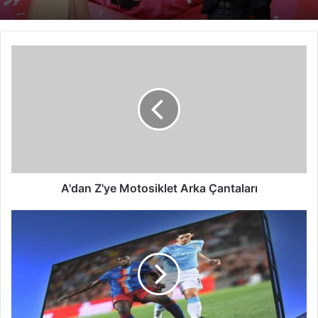
A'dan
Z'ye
Motosiklet
Arka
Çantaları
A'dan Z'ye Motosiklet Arka Çantaları
Dış
Mekan
Led
Ekran
Teknolojisi
ve
Avantajları