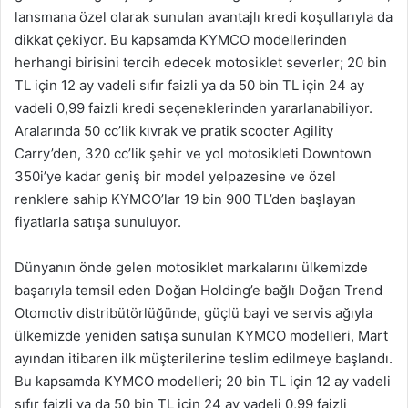
lansmana özel olarak sunulan avantajlı kredi koşullarıyla da
dikkat çekiyor. Bu kapsamda KYMCO modellerinden
herhangi birisini tercih edecek motosiklet severler; 20 bin
TL için 12 ay vadeli sıfır faizli ya da 50 bin TL için 24 ay
vadeli 0,99 faizli kredi seçeneklerinden yararlanabiliyor.
Aralarında 50 cc’lik kıvrak ve pratik scooter Agility
Carry’den, 320 cc’lik şehir ve yol motosikleti Downtown
350i’ye kadar geniş bir model yelpazesine ve özel
renklere sahip KYMCO’lar 19 bin 900 TL’den başlayan
fiyatlarla satışa sunuluyor.
Dünyanın önde gelen motosiklet markalarını ülkemizde
başarıyla temsil eden Doğan Holding’e bağlı Doğan Trend
Otomotiv distribütörlüğünde, güçlü bayi ve servis ağıyla
ülkemizde yeniden satışa sunulan KYMCO modelleri, Mart
ayından itibaren ilk müşterilerine teslim edilmeye başlandı.
Bu kapsamda KYMCO modelleri; 20 bin TL için 12 ay vadeli
sıfır faizli ya da 50 bin TL için 24 ay vadeli 0,99 faizli