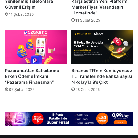
Yenilenmiş Telefonlara
Karşılaştıran Yeni Platform:
Güvenli Erişim
Market Fiyatı Vatandaşın
Hizmetinde!
11 Şubat 2025
11 Şubat 2025
Pazarama’dan Satıcılarına
Binance TR’nin Komisyonsuz
Erken Ödeme İmkanı:
TL Transferinde Banka Sayısı
“Pazarama Finansman”
N Kolay’la 8’e Çıktı
07 Şubat 2025
28 Ocak 2025