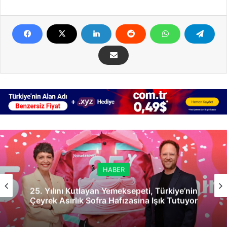
HABER
25. Yılını Kutlayan Yemeksepeti, Türkiye’nin
Çeyrek Asırlık Sofra Hafızasına Işık Tutuyor