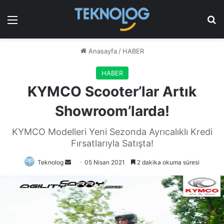
Menü
Ar
Anasayfa
/
HABER
HABER
KYMCO Scooter’lar Artık
Showroom’larda!
KYMCO Modelleri Yeni Sezonda Ayrıcalıklı Kredi
Fırsatlarıyla Satışta!
Bir
Teknolog
05 Nisan 2021
2 dakika okuma süresi
e-
posta
göndermek