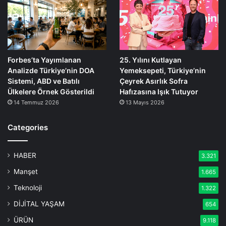
Forbes’ta Yayımlanan
25. Yılını Kutlayan
Analizde Türkiye’nin DOA
Yemeksepeti, Türkiye’nin
Sistemi, ABD ve Batılı
Çeyrek Asırlık Sofra
Ülkelere Örnek Gösterildi
Hafızasına Işık Tutuyor
14 Temmuz 2026
13 Mayıs 2026
Categories
HABER
3.321
Manşet
1.665
Teknoloji
1.322
DİJİTAL YAŞAM
654
ÜRÜN
9.118