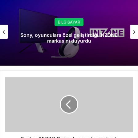
BİLGİSAYAR
Sony, oyunculara özel geliştirdiği INZONE
markasını duyurdu
Pardus
2007.2
Caracal
caracal
yayınlandı