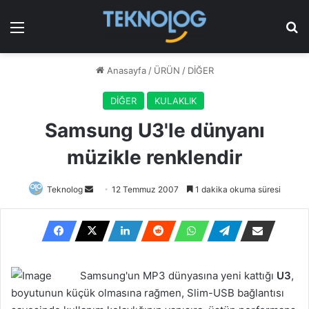
Menü
Ar
Anasayfa
/
ÜRÜN
/
DİĞER
DİĞER
KULAKLIK
Samsung U3'le dünyanı
müzikle renklendir
Bir
Teknolog
12 Temmuz 2007
1 dakika okuma süresi
e-
posta
göndermek
Samsung'un MP3 dünyasına yeni kattığı
U3
,
boyutunun küçük olmasına rağmen, Slim-USB bağlantısı