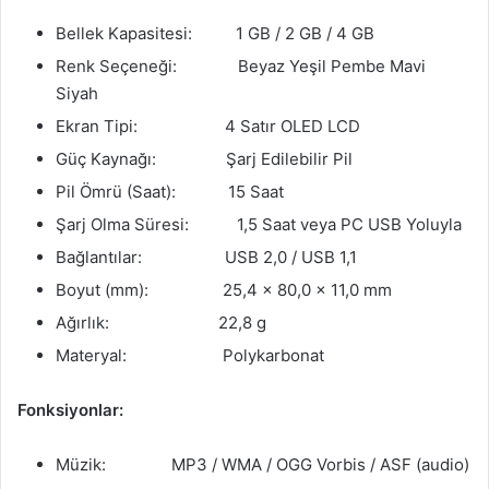
Bellek Kapasitesi: 1 GB / 2 GB / 4 GB
Renk Seçeneği: Beyaz Yeşil Pembe Mavi
Siyah
Ekran Tipi: 4 Satır OLED LCD
Güç Kaynağı: Şarj Edilebilir Pil
Pil Ömrü (Saat): 15 Saat
Şarj Olma Süresi: 1,5 Saat veya PC USB Yoluyla
Bağlantılar: USB 2,0 / USB 1,1
Boyut (mm): 25,4 x 80,0 x 11,0 mm
Ağırlık: 22,8 g
Materyal: Polykarbonat
Fonksiyonlar:
Müzik: MP3 / WMA / OGG Vorbis / ASF (audio)