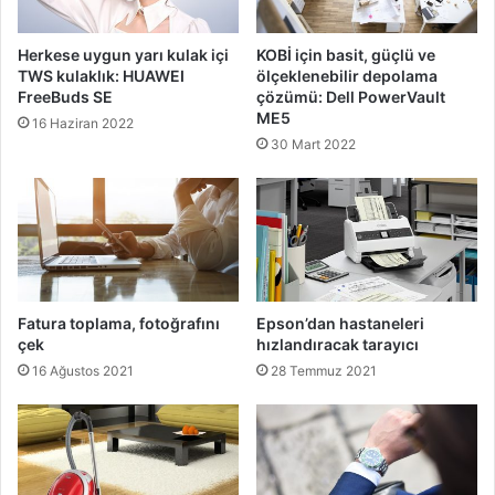
Herkese uygun yarı kulak içi
KOBİ için basit, güçlü ve
TWS kulaklık: HUAWEI
ölçeklenebilir depolama
FreeBuds SE
çözümü: Dell PowerVault
ME5
16 Haziran 2022
30 Mart 2022
Fatura toplama, fotoğrafını
Epson’dan hastaneleri
çek
hızlandıracak tarayıcı
16 Ağustos 2021
28 Temmuz 2021