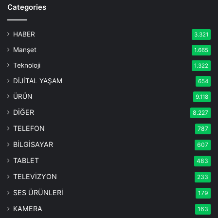
Categories
HABER
3.321
Manşet
1.665
Teknoloji
1.322
DİJİTAL YAŞAM
654
ÜRÜN
9.118
DİĞER
8.227
TELEFON
787
BİLGİSAYAR
607
TABLET
483
TELEVİZYON
233
SES ÜRÜNLERİ
179
KAMERA
163