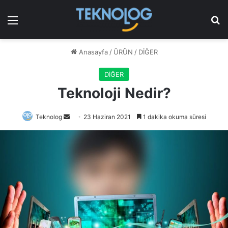
Menü
Ar
Anasayfa
/
ÜRÜN
/
DİĞER
DİĞER
Teknoloji Nedir?
Bir
Teknolog
23 Haziran 2021
1 dakika okuma süresi
e-
posta
göndermek