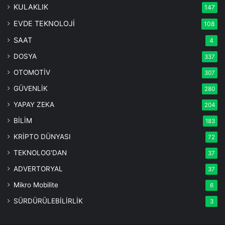
KULAKLIK
147
EVDE TEKNOLOJİ
108
SAAT
4
DOSYA
337
OTOMOTİV
307
GÜVENLİK
280
YAPAY ZEKA
204
BİLİM
183
KRİPTO DÜNYASI
72
TEKNOLOG'DAN
37
ADVERTORYAL
37
Mikro Mobilite
6
SÜRDÜRÜLEBİLİRLİK
3