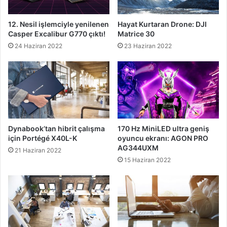
12. Nesil işlemciyle yenilenen
Hayat Kurtaran Drone: DJI
Casper Excalibur G770 çıktı!
Matrice 30
24 Haziran 2022
23 Haziran 2022
Dynabook’tan hibrit çalışma
170 Hz MiniLED ultra geniş
için Portégé X40L-K
oyuncu ekranı: AGON PRO
AG344UXM
21 Haziran 2022
15 Haziran 2022