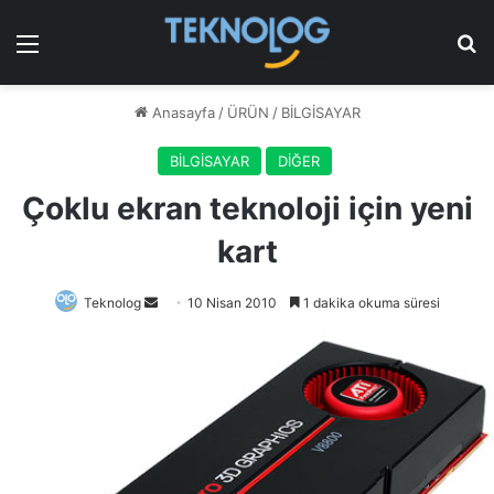
Menü
Ar
Anasayfa
/
ÜRÜN
/
BİLGİSAYAR
BİLGİSAYAR
DİĞER
Çoklu ekran teknoloji için yeni
kart
Bir
Teknolog
10 Nisan 2010
1 dakika okuma süresi
e-
posta
göndermek