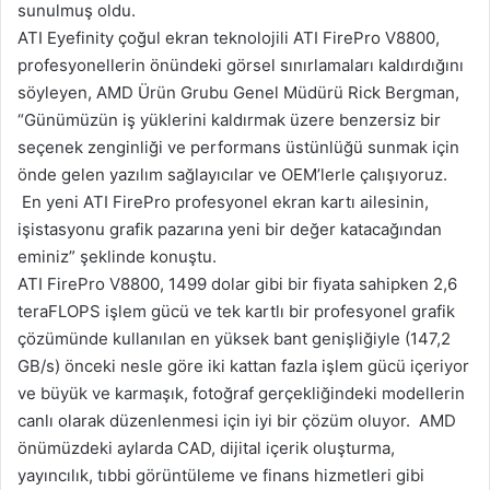
sunulmuş oldu.
ATI Eyefinity çoğul ekran teknolojili ATI FirePro V8800,
profesyonellerin önündeki görsel sınırlamaları kaldırdığını
söyleyen, AMD Ürün Grubu Genel Müdürü Rick Bergman,
“Günümüzün iş yüklerini kaldırmak üzere benzersiz bir
seçenek zenginliği ve performans üstünlüğü sunmak için
önde gelen yazılım sağlayıcılar ve OEM’lerle çalışıyoruz.
En yeni ATI FirePro profesyonel ekran kartı ailesinin,
işistasyonu grafik pazarına yeni bir değer katacağından
eminiz” şeklinde konuştu.
ATI FirePro V8800, 1499 dolar gibi bir fiyata sahipken 2,6
teraFLOPS işlem gücü ve tek kartlı bir profesyonel grafik
çözümünde kullanılan en yüksek bant genişliğiyle (147,2
GB/s) önceki nesle göre iki kattan fazla işlem gücü içeriyor
ve büyük ve karmaşık, fotoğraf gerçekliğindeki modellerin
canlı olarak düzenlenmesi için iyi bir çözüm oluyor. AMD
önümüzdeki aylarda CAD, dijital içerik oluşturma,
yayıncılık, tıbbi görüntüleme ve finans hizmetleri gibi