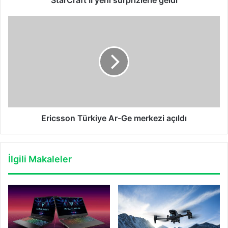
Ericsson
Türkiye
Ar-
Ge
merkezi
açıldı
Ericsson Türkiye Ar-Ge merkezi açıldı
İlgili Makaleler