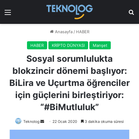
Menü
Ar
Anasayfa
/
HABER
HABER
KRİPTO DÜNYASI
Manşet
Sosyal sorumlulukta
blokzincir dönemi başlıyor:
BiLira ve Uçurtma öğrenciler
için güçlerini birleştiriyor:
“#BiMutluluk”
Bir
Teknolog
22 Ocak 2020
3 dakika okuma süresi
e-
posta