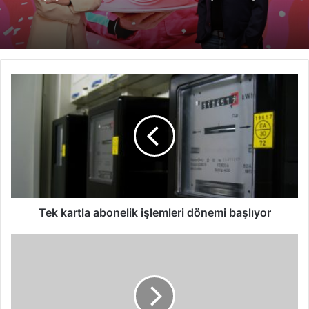
Tek
kartla
abonelik
işlemleri
dönemi
başlıyor
Tek kartla abonelik işlemleri dönemi başlıyor
Onlock
kilidi
açtı,
Arıkovanı’nda
hedefinin