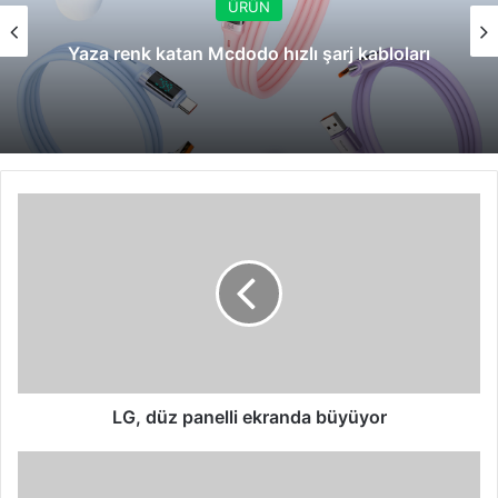
ÜRÜN
Yaza renk katan Mcdodo hızlı şarj kabloları
LG,
düz
panelli
ekranda
büyüyor
LG, düz panelli ekranda büyüyor
Canon'dan
iki