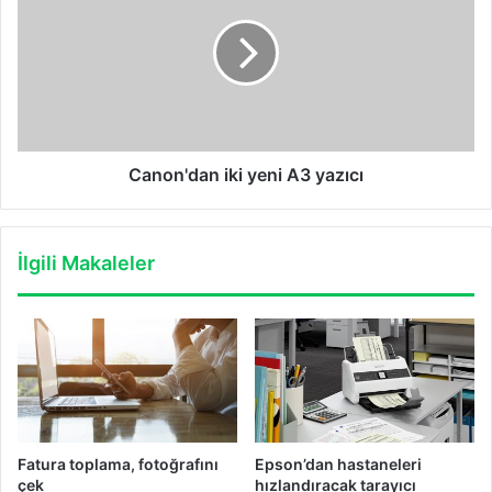
yeni
A3
yazıcı
Canon'dan iki yeni A3 yazıcı
İlgili Makaleler
Fatura toplama, fotoğrafını
Epson’dan hastaneleri
çek
hızlandıracak tarayıcı