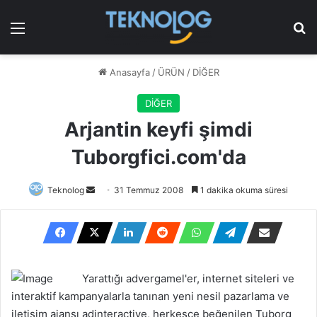
Menü
Ar
Anasayfa
/
ÜRÜN
/
DİĞER
DİĞER
Arjantin keyfi şimdi
Tuborgfici.com'da
Bir
Teknolog
31 Temmuz 2008
1 dakika okuma süresi
e-
posta
göndermek
Yarattığı advergamel'er, internet siteleri ve
interaktif kampanyalarla tanınan yeni nesil pazarlama ve
iletişim ajansı adinteractive, herkesçe beğenilen Tuborg