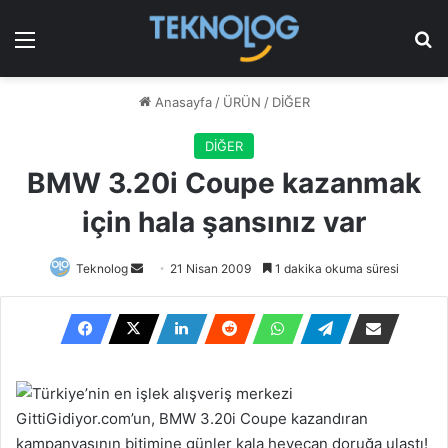
Menü
Ar
Anasayfa
/
ÜRÜN
/
DİĞER
DİĞER
BMW 3.20i Coupe kazanmak
için hala şansınız var
Bir
Teknolog
21 Nisan 2009
1 dakika okuma süresi
e-
posta
göndermek
Türkiye’nin en işlek alışveriş merkezi
GittiGidiyor.com’un, BMW 3.20i Coupe kazandıran
kampanyasının bitimine günler kala heyecan doruğa ulaştı!